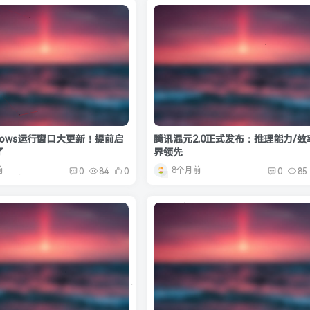
dows运行窗口大更新！提前启
腾讯混元2.0正式发布：推理能力/效
了
界领先
前
8个月前
0
84
0
0
85