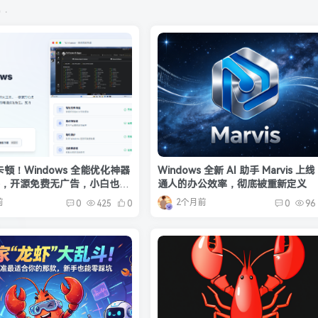
机
顿！Windows 全能优化神器
Windows 全新 AI 助手 Marvis 上
nce，开源免费无广告，小白也能
通人的办公效率，彻底被重新定义
✨
前
2个月前
0
425
0
0
96