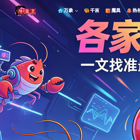
万象
千言
魔具
热