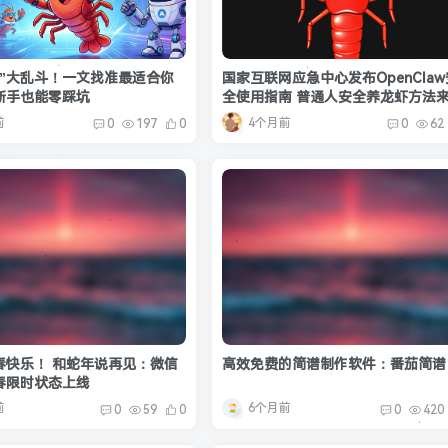
虾”大乱斗！一文找准最适合你
国家互联网应急中心发布OpenClaw
新手也能零踩坑
全使用指南 普通人安全养龙虾方法
前
4个月前
0
197
0
0
62
春快乐！ 和蛇年说再见：微信
高效免费的简谱制作软件：番茄简谱
春限时状态上线
前
6个月前
0
59
0
0
420