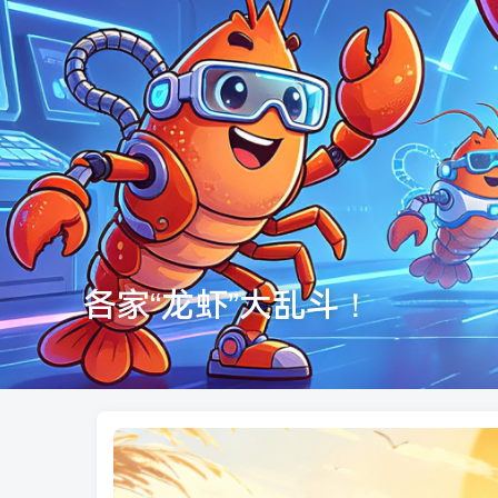
各家“龙虾”大乱斗！