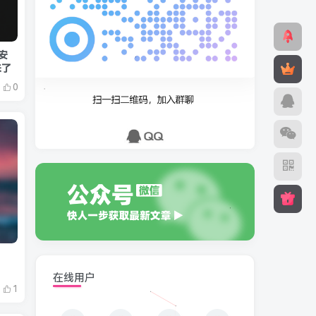
安
来了
0
在线用户
1