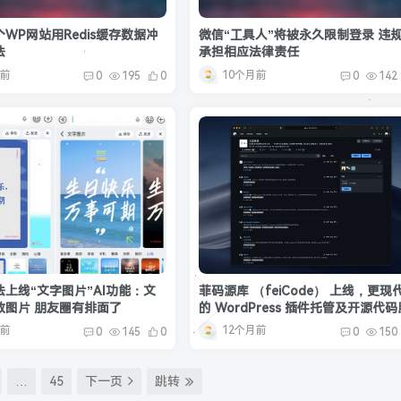
WP网站用Redis缓存数据冲
微信“工具人”将被永久限制登录 违
法
承担相应法律责任
月前
10个月前
0
195
0
0
142
上线“文字图片”AI功能：文
菲码源库 （feiCode） 上线，更现
致图片 朋友圈有排面了
的 WordPress 插件托管及开源代
月前
12个月前
0
145
0
0
150
…
45
下一页
跳转