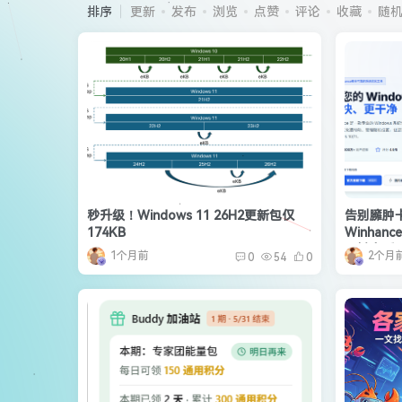
排序
更新
发布
浏览
点赞
评论
收藏
随
秒升级！Windows 11 26H2更新包仅
告别臃肿卡
174KB
Winha
一键上手
1个月前
2个月
0
54
0