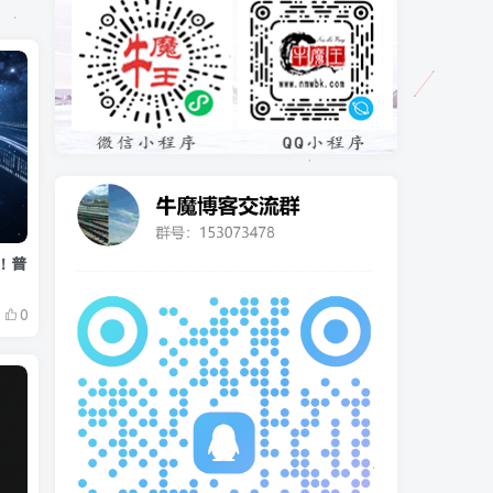
线！普
0