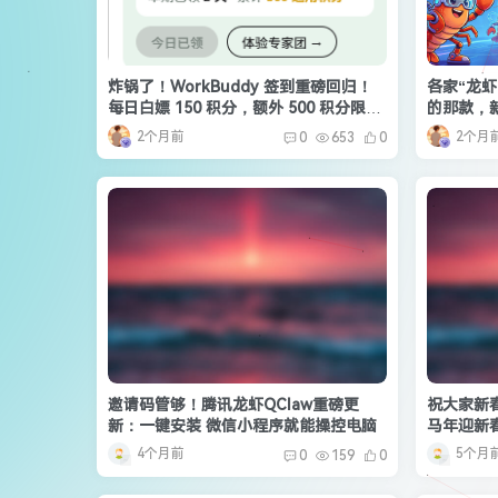
炸锅了！WorkBuddy 签到重磅回归！
各家“龙
每日白嫖 150 积分，额外 500 积分限时
的那款，
速领
2个月前
2个月
0
653
0
邀请码管够！腾讯龙虾QClaw重磅更
祝大家新
新：一键安装 微信小程序就能操控电脑
马年迎新
4个月前
5个月
0
159
0