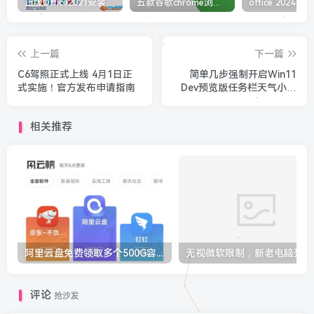
正版Office2021安装与激活图解教程 利用工具office tool plus
五款谷歌chrome浏览器截图插件工具推荐
上一篇
下一篇
C6驾照正式上线 4月1日正
简单几步强制开启Win11
式实施！官方发布申请指南
Dev预览版任务栏天气小组
件
相关推荐
阿里云盘免费领取多个500G容量
无视
评论
抢沙发