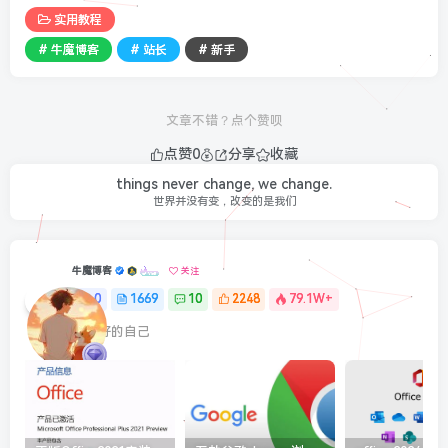
实用教程
# 牛魔博客
# 站长
# 新手
文章不错？点个赞呗
点赞
0
分享
收藏
things never change, we change.
世界并没有变，改变的是我们
牛魔博客
关注
0
1669
10
2248
79.1W+
最最好的自己