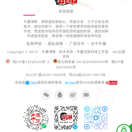
本站信息
牛魔博客，拥有爱钻研的心，热爱分享、力于分享实用
技术、建站的技巧，提供一个服务更多的网友爱好者的
天地。若发现本站有任何侵犯您利益的内容，请及时邮
件或留言联系，我会第一时间删除所有相关内容。
免责声明
隐私政策
广告合作
关于牛魔
Copyright © 2019-
·
牛魔博客
· 技术支持：
牛魔互联科技工作室
·
zibi主题
支持
皖ICP备19023224号-3
·
皖公网安备 34120202000592号
·
萌ICP备
20218002号
KUCAT盟2025110000号
·
梵AIA盟2025112014号
本站由
提供云储存服务 ·
提供CDN加速服务