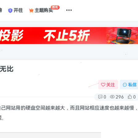
折扣
榜
开往
主题购买
无比
关注
私信
0
296
0
自己网站用的硬盘空间越来越大，而且网站相应速度也越来越慢
题。