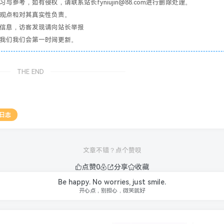
考，如有侵权，请联系站长fyniujin@88.com进行删除处理。
其观点和对其真实性负责。
关信息，访客发现请向站长举报
系我们我们会第一时间更新。
THE END
 日志
文章不错？点个赞呗
点赞
0
分享
收藏
Be happy. No worries, just smile.
开心点，别担心，微笑就好