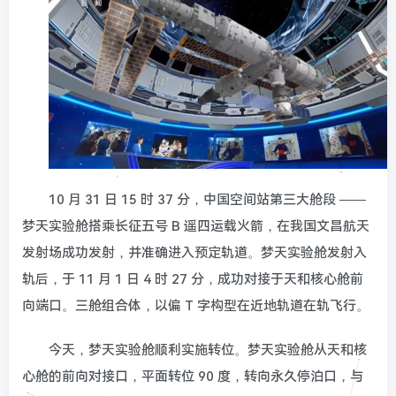
10 月 31 日 15 时 37 分，中国空间站第三大舱段 ——
梦天实验舱搭乘长征五号 B 遥四运载火箭，在我国文昌航天
发射场成功发射，并准确进入预定轨道。梦天实验舱发射入
轨后，于 11 月 1 日 4 时 27 分，成功对接于天和核心舱前
向端口。三舱组合体，以偏 T 字构型在近地轨道在轨飞行。
今天，梦天实验舱顺利实施转位。梦天实验舱从天和核
心舱的前向对接口，平面转位 90 度，转向永久停泊口，与