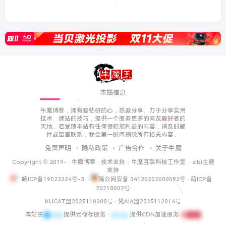
本站信息
牛魔博客，拥有爱钻研的心，热爱分享、力于分享实用
技术、建站的技巧，提供一个服务更多的网友爱好者的
天地。若发现本站有任何侵犯您利益的内容，请及时邮
件或留言联系，我会第一时间删除所有相关内容。
免责声明
隐私政策
广告合作
关于牛魔
Copyright © 2019-
·
牛魔博客
· 技术支持：
牛魔互联科技工作室
·
zibi主题
支持
皖ICP备19023224号-3
·
皖公网安备 34120202000592号
·
萌ICP备
20218002号
KUCAT盟2025110000号
·
梵AIA盟2025112014号
本站由
提供云储存服务 ·
提供CDN加速服务