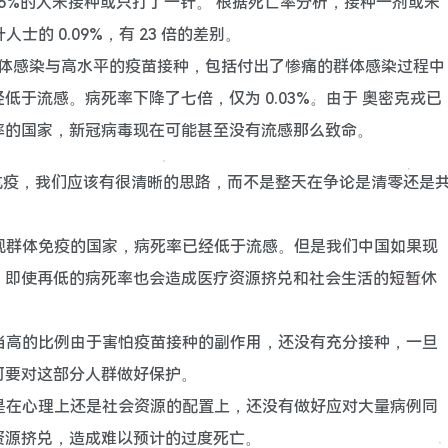
91.5%的人未接种或只打了一针。 根据死亡率分析，接种一剂或未
士的 0.09%，有 23 倍的差别。
经过群体感染与高水平的疫苗接种，包括付出了惨痛的群体感染过程中
于流感。病死率下降了七倍，仅为 0.03%。由于 奥密克戎已
率的国家，新冠病毒现在可能甚至没有流感那么致命。
抗疫，我们应该有很清晰的思路，而不是整天在争论是清零还是
实现群体免疫的国家，病死率已经低于流感。但是我们中国如果现
，即使再低的病死率也会造成医疗资源挤兑和社会生活的短暂休
相当高的比例由于害怕疫苗接种的副作用，还没有充分接种，一旦
何要对这部分人群做好保护。
论是在心理上还是社会资源的配置上，还没有做好应对大量病例同
资源挤兑，造成难以预计的过度死亡。