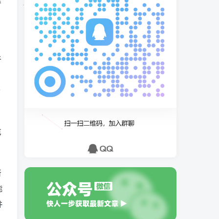
香
于
势
克
所
能
并