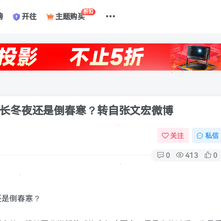
折扣
榜
开往
主题购买
长冬夜还是倒春寒？
转自张文宏微博
关注
私信
0
413
0
还是倒春寒？