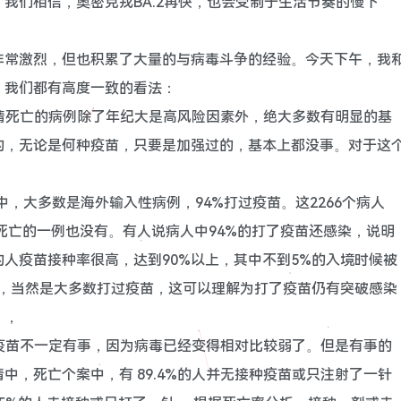
我们相信，奥密克戎BA.2再快，也会受制于生活节奏的慢下
非常激烈，但也积累了大量的与病毒斗争的经验。今天下午，我
，我们都有高度一致的看法：
疫情死亡的病例除了年纪大是高风险因素外，绝大多数有明显的基
的，无论是何种疫苗，只要是加强过的，基本上都没事。对于这
例中，大多数是海外输入性病例，94%打过疫苗。这2266个病人
和死亡的一例也没有。有人说病人中94%的打了疫苗还感染，说明
人疫苗接种率很高，达到90%以上，其中不到5%的入境时候被
人，当然是大多数打过疫苗，这可以理解为打了疫苗仍有突破感染
。，
打疫苗不一定有事，因为病毒已经变得相对比较弱了。但是有事的
中，死亡个案中，有 89.4%的人并无接种疫苗或只注射了一针