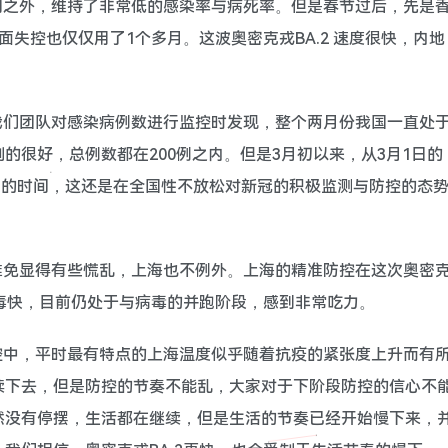
门之外，维持了非常低的感染率与病死率。但是春节过后，先是
失控也仅仅用了1个多月。这波奥密克戎BA.2 速度很快，内地
我们团队对感染病例数进行监控时发现，整个两月份我国一直处
的很好，总例数都在200例之内。但是3月初以来，从3月1日的
了11天的时间，这还是在全国性不放松对新冠的积极监测与防控的态
难免显得有些慌乱，上海也不例外。上海的精准防控在这次奥密
病毒快，目前仍处于与病毒的并跑阶段，感到非常吃力。
控中，平时最有特点的上海温度似乎随着抗疫的紧张度上升而有
续下去，但是防控的节奏不能乱，大家对于下阶段防控的信心不
然没有停摆，生活都在继续，但是生活的节奏已经开始慢下来，