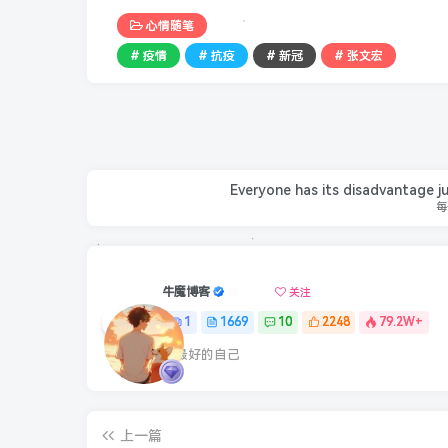
心情随笔
# 疫情
# 抗疫
# 新冠
# 张文宏
Everyone has its disadvantage ju
每
牛魔博客
关注
1
1669
10
2248
79.2W+
最最好的自己
上一篇