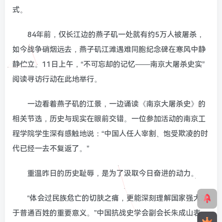
式。
84年前，仅长江边的燕子矶一处就有约5万人被屠杀，
如今战争硝烟远去，燕子矶江滩遇难同胞纪念碑在寒风中静
静伫立。11日上午，“不可忘却的记忆——南京大屠杀史实”
阅读寻访行动在此地举行。
一边看着燕子矶的江景，一边诵读《南京大屠杀史》的
相关节选，历史与现实在眼前交错。一位参加活动的南京工
程学院学生深有感触地说：“中国人任人宰割、饱受欺凌的时
代已经一去不复返了。”
重温昨日的历史耻辱，是为了汲取今日奋进的动力。
“体会过民族危亡的切肤之痛，更能深刻理解国家强大对
于普通百姓的重要意义。”中国抗战史学会副会长朱成山表