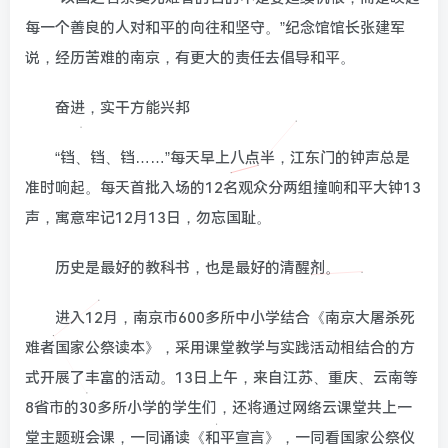
每一个善良的人对和平的向往和坚守。”纪念馆馆长张建军
说，经历苦难的南京，有更大的责任去倡导和平。
奋进，实干方能兴邦
“铛、铛、铛……”每天早上八点半，江东门的钟声总是
准时响起。每天首批入场的12名观众分两组撞响和平大钟13
声，寓意牢记12月13日，勿忘国耻。
历史是最好的教科书，也是最好的清醒剂。
进入12月，南京市600多所中小学结合《南京大屠杀死
难者国家公祭读本》，采用课堂教学与实践活动相结合的方
式开展了丰富的活动。13日上午，来自江苏、重庆、云南等
8省市的30多所小学的学生们，还将通过网络云课堂共上一
堂主题班会课，一同诵读《和平宣言》，一同看国家公祭仪