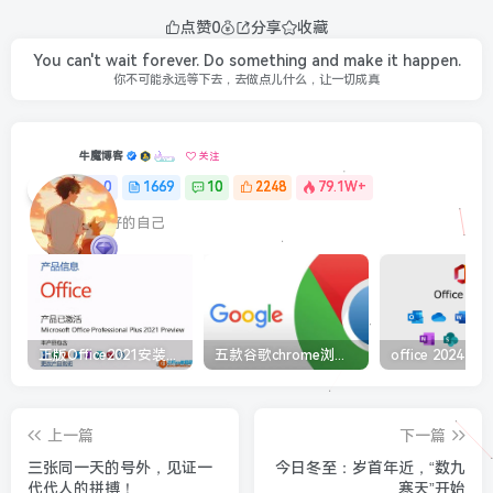
点赞
0
分享
收藏
You can't wait forever. Do something and make it happen.
你不可能永远等下去，去做点儿什么，让一切成真
牛魔博客
关注
0
1669
10
2248
79.1W+
最最好的自己
正版Office2021安装与激活图解教程 利用工具office tool plus
五款谷歌chrome浏览器截图插件工具推荐
上一篇
下一篇
三张同一天的号外，见证一
今日冬至：岁首年近，“数九
代代人的拼搏！
寒天”开始