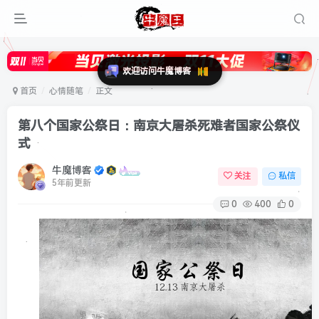
首页
心情随笔
正文
第八个国家公祭日：南京大屠杀死难者国家公祭仪
式
牛魔博客
关注
私信
5年前更新
0
400
0