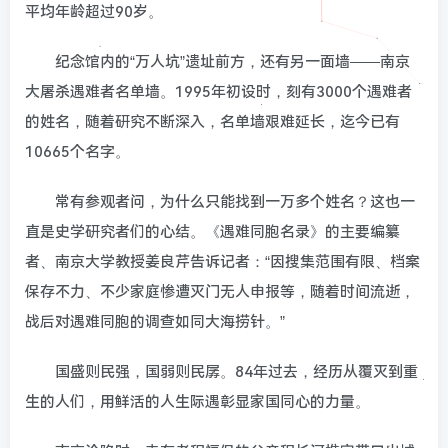
平均年龄超过90岁。
纪念馆内的“万人坑”遗址前方，还有另一面墙——南京
大屠杀遇难者名单墙。1995年初设时，刻有3000个遇难者
的姓名，随着研究不断深入，名单墙艰难延长，迄今已有
10665个名字。
常有参观者问，为什么只能找到一万多个姓名？这也一
直是史学研究者们的心结。《遇难同胞名录》的主要编纂
者、南京大学教授姜良芹告诉记者：“因搜集范围有限、档案
保存不力、不少家庭惨遭灭门无人申报等，随着时间流逝，
战后对遇难同胞的调查如同大海捞针。”
国盛则民强，国弱则民孱。84年过去，经历从覆灭到重
生的人们，用鲜活的人生际遇彰显家国同心的力量。