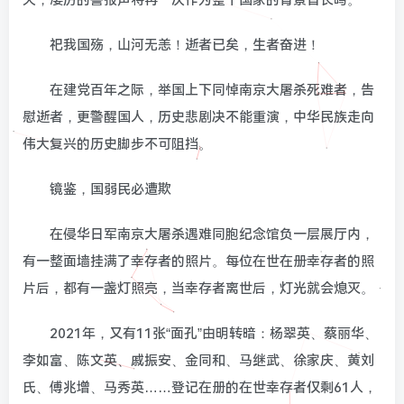
天，凄厉的警报声将再一次作为整个国家的背景音长鸣。
祀我国殇，山河无恙！逝者已矣，生者奋进！
在建党百年之际，举国上下同悼南京大屠杀死难者，告
慰逝者，更警醒国人，历史悲剧决不能重演，中华民族走向
伟大复兴的历史脚步不可阻挡。
镜鉴，国弱民必遭欺
在侵华日军南京大屠杀遇难同胞纪念馆负一层展厅内，
有一整面墙挂满了幸存者的照片。每位在世在册幸存者的照
片后，都有一盏灯照亮，当幸存者离世后，灯光就会熄灭。
2021年，又有11张“面孔”由明转暗：杨翠英、蔡丽华、
李如富、陈文英、戚振安、金同和、马继武、徐家庆、黄刘
氏、傅兆增、马秀英……登记在册的在世幸存者仅剩61人，