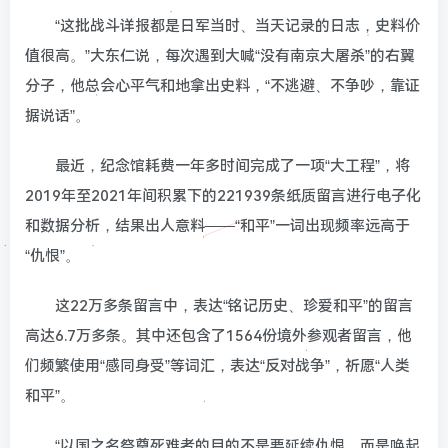
“这批战斗详报都是日军当时、当天记录的日志，史料价
值很高。”大东仁说，每次遇到大喊“没有南京大屠杀”的右翼
分子，他总会心平气和地拿出史料，“不逃避、不争吵，靠证
据说话”。
最近，纪念馆耗费一年多时间完成了一项“大工程”，将
2019年至2021年间积累下的221939条纸质留言进行电子化
和数据分析，结果出人意料——“和平”一词出现频率远高于
“仇恨”。
这22万多条留言中，表达“铭记历史、珍爱和平”的留言
高达6.7万多条。其中还包含了1564份境外参观者留言，他
们频繁使用“感同身受”等词汇，表达“反对战争”，祈愿“人类
和平”。
“以国之名祭奠死难者的目的不是要延续仇恨，而是唤起