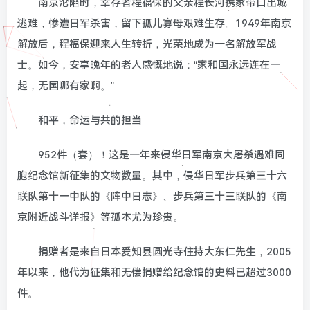
南京沦陷时，幸存者程福保的父亲程长河携家带口出城
逃难，惨遭日军杀害，留下孤儿寡母艰难生存。1949年南京
解放后，程福保迎来人生转折，光荣地成为一名解放军战
士。如今，安享晚年的老人感慨地说：“家和国永远连在一
起，无国哪有家啊。”
和平，命运与共的担当
952件（套）！这是一年来侵华日军南京大屠杀遇难同
胞纪念馆新征集的文物数量。其中，侵华日军步兵第三十六
联队第十一中队的《阵中日志》、步兵第三十三联队的《南
京附近战斗详报》等孤本尤为珍贵。
捐赠者是来自日本爱知县圆光寺住持大东仁先生，2005
年以来，他代为征集和无偿捐赠给纪念馆的史料已超过3000
件。