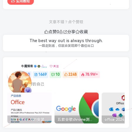
实用教程
文章不错？点个赞呗
点赞
0
分享
收藏
The best way out is always through.
一路走到底，你就会发现那个最佳出口
牛魔博客
关注
0
1669
10
2248
78.9W+
最最好的自己
正版Office2021安装与激活图解教程 利用工具office tool plus
五款谷歌chrome浏览器截图插件工具推荐