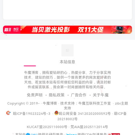
本站信息
牛魔博客，拥有爱钻研的心，热爱分享、力于分享实用
技术、建站的技巧，提供一个服务更多的网友爱好者的
天地。若发现本站有任何侵犯您利益的内容，请及时邮
件或留言联系，我会第一时间删除所有相关内容。
免责声明
隐私政策
广告合作
关于牛魔
Copyright © 2019-
·
牛魔博客
· 技术支持：
牛魔互联科技工作室
·
zibi主题
支持
皖ICP备19023224号-3
·
皖公网安备 34120202000592号
·
萌ICP备
20218002号
KUCAT盟2025110000号
·
梵AIA盟2025112014号
本站由
提供云储存服务 ·
提供CDN加速服务