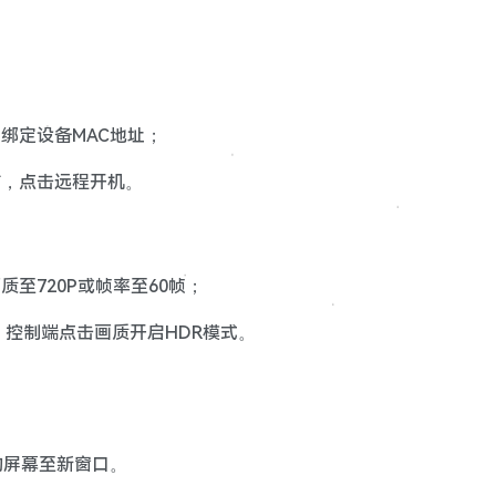
绑定设备MAC地址；
脑，点击远程开机。
至720P或帧率至60帧；
，控制端点击画质开启HDR模式。
的屏幕至新窗口。