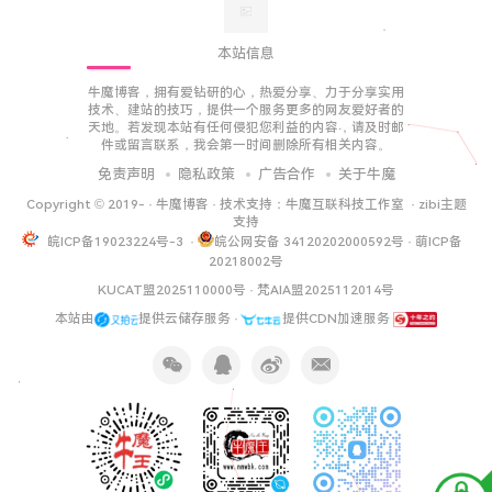
本站信息
牛魔博客，拥有爱钻研的心，热爱分享、力于分享实用
技术、建站的技巧，提供一个服务更多的网友爱好者的
天地。若发现本站有任何侵犯您利益的内容，请及时邮
件或留言联系，我会第一时间删除所有相关内容。
免责声明
隐私政策
广告合作
关于牛魔
Copyright © 2019-
·
牛魔博客
· 技术支持：
牛魔互联科技工作室
·
zibi主题
支持
皖ICP备19023224号-3
·
皖公网安备 34120202000592号
·
萌ICP备
20218002号
KUCAT盟2025110000号
·
梵AIA盟2025112014号
本站由
提供云储存服务 ·
提供CDN加速服务