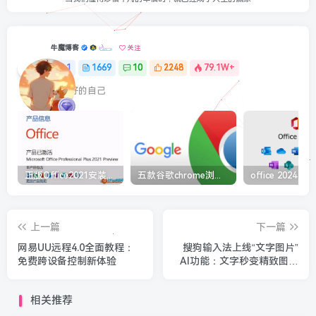
牛魔博客
关注
1
1669
10
2248
79.1W+
最最好的自己
正版Office2021安装与激活图解教程 利用工具office tool plus
五款谷歌chrome浏览器截图插件工具推荐
上一篇
下一篇
网易UU远程4.0全面教程：
搜狗输入法上线“文字图片”
免费跨设备控制新体验
AI功能：文字秒变精致图片
朋友圈有排面了
相关推荐