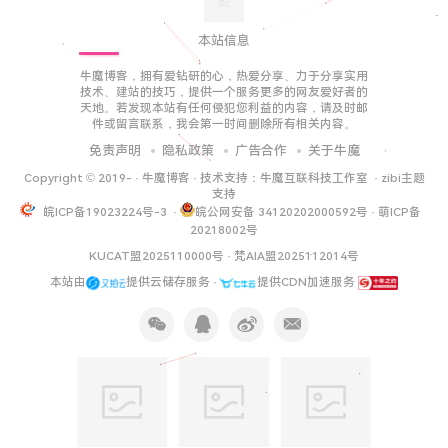
本站信息
牛魔博客，拥有爱钻研的心，热爱分享、力于分享实用
技术、建站的技巧，提供一个服务更多的网友爱好者的
天地。若发现本站有任何侵犯您利益的内容，请及时邮
件或留言联系，我会第一时间删除所有相关内容。
免责声明
隐私政策
广告合作
关于牛魔
Copyright © 2019-
·
牛魔博客
· 技术支持：
牛魔互联科技工作室
·
zibi主题
支持
皖ICP备19023224号-3
·
皖公网安备 34120202000592号
·
萌ICP备
20218002号
KUCAT盟2025110000号
·
梵AIA盟2025112014号
本站由
提供云储存服务 ·
提供CDN加速服务