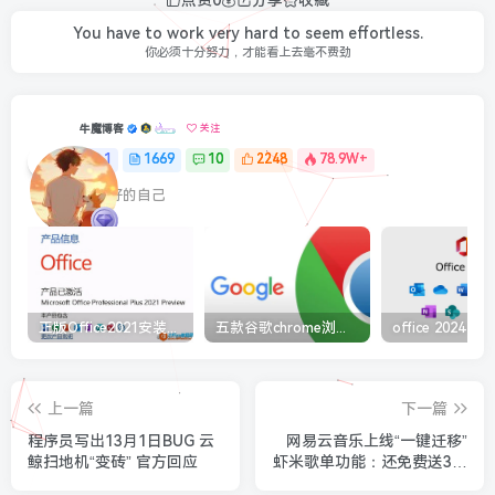
You have to work very hard to seem effortless.
你必须十分努力，才能看上去毫不费劲
牛魔博客
关注
1
1669
10
2248
78.9W+
最最好的自己
正版Office2021安装与激活图解教程 利用工具office tool plus
五款谷歌chrome浏览器截图插件工具推荐
上一篇
下一篇
程序员写出13月1日BUG 云
网易云音乐上线“一键迁移”
鲸扫地机“变砖” 官方回应
虾米歌单功能：还免费送3个
月黑胶VIP