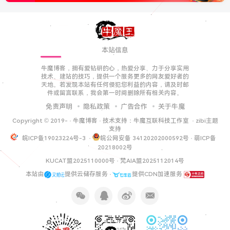
本站信息
牛魔博客，拥有爱钻研的心，热爱分享、力于分享实用
技术、建站的技巧，提供一个服务更多的网友爱好者的
天地。若发现本站有任何侵犯您利益的内容，请及时邮
件或留言联系，我会第一时间删除所有相关内容。
免责声明
隐私政策
广告合作
关于牛魔
Copyright © 2019-
·
牛魔博客
· 技术支持：
牛魔互联科技工作室
·
zibi主题
支持
皖ICP备19023224号-3
·
皖公网安备 34120202000592号
·
萌ICP备
20218002号
KUCAT盟2025110000号
·
梵AIA盟2025112014号
本站由
提供云储存服务 ·
提供CDN加速服务