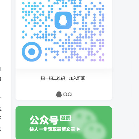
如
淡
许
脸
不
的