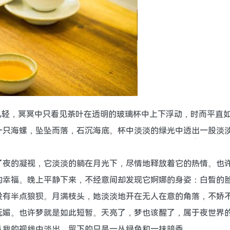
风轻，冥冥中只看见茶叶在透明的玻璃杯中上下浮动，时而平直
一只海螺，坠坠而落，石沉海底。杯中淡淡的绿光中透出一股淡
了夜的凝视，它淡淡的躺在月光下，尽情地释放着它的热情。也
的幸福。晚上平静下来，不经意间却发现它婀娜的身姿：白皙的
没有半点狼狈。月满枝头，她淡淡地开在无人在意的角落，不娇
妩媚。也许梦就是如此短暂。天亮了，梦也该醒了，属于夜世界
从我的视线中淡出，留下的只是一丛绿色和一抹暗香……