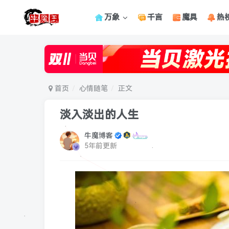
万象
千言
魔具
热
首页
心情随笔
正文
淡入淡出的人生
牛魔博客
5年前更新