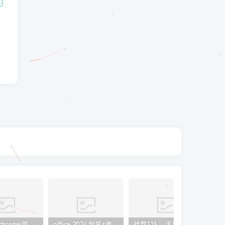
五款谷歌chrome浏览器截图插件工具推荐
office 2024 安装+激活免费（附下载详细安装教程）
挂载115 、天翼、阿里云盘到本地盘，打造家庭云端影视库。