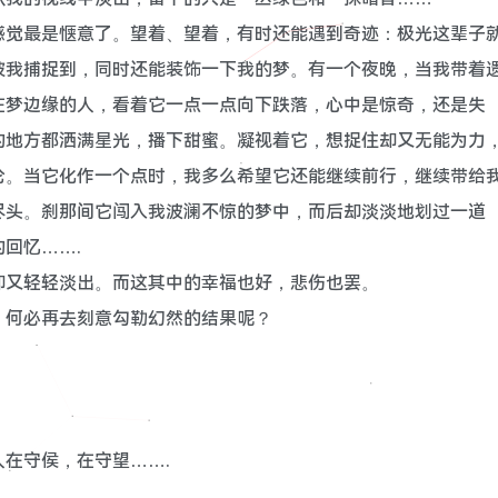
感觉最是惬意了。望着、望着，有时还能遇到奇迹：极光这辈子
被我捕捉到，同时还能装饰一下我的梦。有一个夜晚，当我带着
在梦边缘的人，看着它一点一点向下跌落，心中是惊奇，还是失
的地方都洒满星光，播下甜蜜。凝视着它，想捉住却又无能为力
沦。当它化作一个点时，我多么希望它还能继续前行，继续带给
尽头。刹那间它闯入我波澜不惊的梦中，而后却淡淡地划过一道
回忆…….
却又轻轻淡出。而这其中的幸福也好，悲伤也罢。
，何必再去刻意勾勒幻然的结果呢？
在守侯，在守望…….