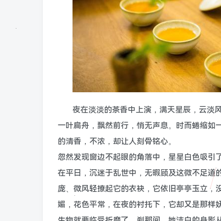
夜在淡淡的茶香中上演，满天星辰，云淡
一叶扁舟，飘然前行，悄无声息。时而蜷缩如
的清香，不浓，却让人刻骨铭心。
忽然发现窗边不起眼的角落中，星星白色吸引
在平日，沉迷于乱世中，无暇顾及这微不足道
庞、微风轻撩起它的衣袂，它依旧亭亭玉立，
媚，花色平常，在夜的衬托下，它却又是那样
生物就要临受折磨了。刹那间，她洁白的身影