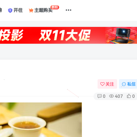
折扣
榜
开往
主题购买
关注
私信
0
407
0