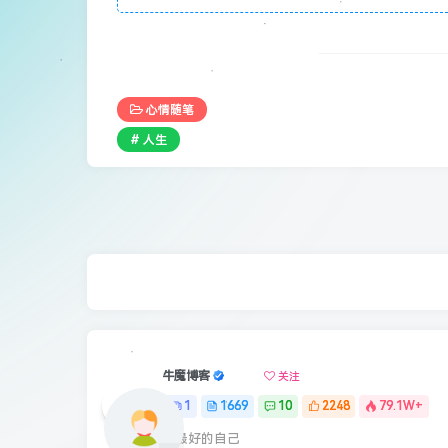
心情随笔
# 人生
牛魔博客
关注
1
1669
10
2248
79.1W+
最最好的自己