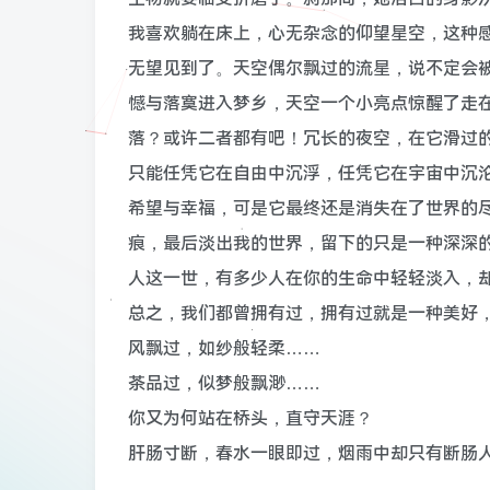
我喜欢躺在床上，心无杂念的仰望星空，这种
无望见到了。天空偶尔飘过的流星，说不定会
憾与落寞进入梦乡，天空一个小亮点惊醒了走
落？或许二者都有吧！冗长的夜空，在它滑过
只能任凭它在自由中沉浮，任凭它在宇宙中沉
希望与幸福，可是它最终还是消失在了世界的
痕，最后淡出我的世界，留下的只是一种深深的
人这一世，有多少人在你的生命中轻轻淡入，
总之，我们都曾拥有过，拥有过就是一种美好
风飘过，如纱般轻柔……
茶品过，似梦般飘渺……
你又为何站在桥头，直守天涯？
肝肠寸断，春水一眼即过，烟雨中却只有断肠人