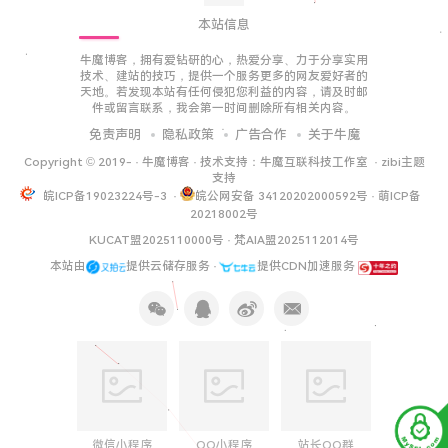
本站信息
牛魔博客，拥有爱钻研的心，热爱分享、力于分享实用
技术、建站的技巧，提供一个服务更多的网友爱好者的
天地。若发现本站有任何侵犯您利益的内容，请及时邮
件或留言联系，我会第一时间删除所有相关内容。
免责声明
隐私政策
广告合作
关于牛魔
Copyright © 2019-
·
牛魔博客
· 技术支持：
牛魔互联科技工作室
·
zibi主题
支持
皖ICP备19023224号-3
·
皖公网安备 34120202000592号
·
萌ICP备
20218002号
KUCAT盟2025110000号
·
梵AIA盟2025112014号
本站由
提供云储存服务 ·
提供CDN加速服务
微信小程序
QQ小程序
站长QQ群