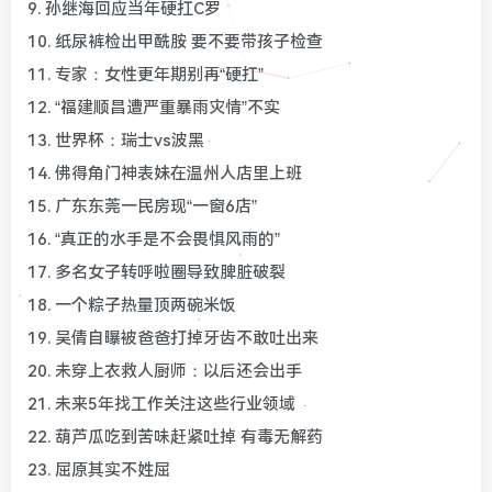
9. 孙继海回应当年硬扛C罗
10. 纸尿裤检出甲酰胺 要不要带孩子检查
11. 专家：女性更年期别再“硬扛”
12. “福建顺昌遭严重暴雨灾情”不实
13. 世界杯：瑞士vs波黑
14. 佛得角门神表妹在温州人店里上班
15. 广东东莞一民房现“一窗6店”
16. “真正的水手是不会畏惧风雨的”
17. 多名女子转呼啦圈导致脾脏破裂
18. 一个粽子热量顶两碗米饭
19. 吴倩自曝被爸爸打掉牙齿不敢吐出来
20. 未穿上衣救人厨师：以后还会出手
21. 未来5年找工作关注这些行业领域
22. 葫芦瓜吃到苦味赶紧吐掉 有毒无解药
23. 屈原其实不姓屈