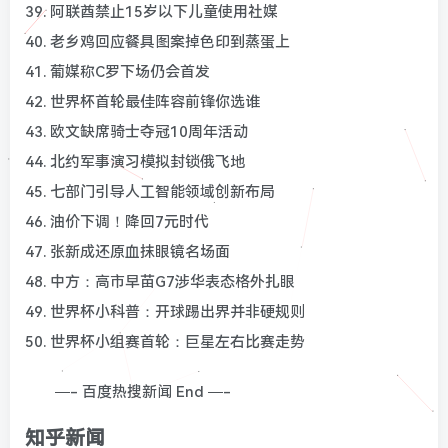
39. 阿联酋禁止15岁以下儿童使用社媒
40. 老乡鸡回应餐具图案掉色印到蒸蛋上
41. 葡媒称C罗下场仍会首发
42. 世界杯首轮最佳阵容前锋你选谁
43. 欧文缺席骑士夺冠10周年活动
44. 北约军事演习模拟封锁俄飞地
45. 七部门引导人工智能领域创新布局
46. 油价下调！降回7元时代
47. 张新成还原血抹眼镜名场面
48. 中方：高市早苗G7涉华表态格外扎眼
49. 世界杯小科普：开球踢出界并非硬规则
50. 世界杯小组赛首轮：巨星左右比赛走势
—- 百度热搜新闻 End —-
知乎新闻