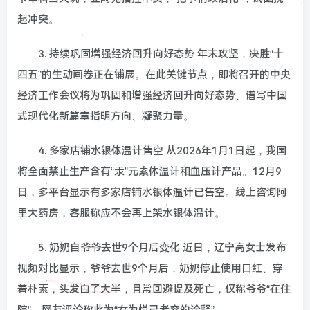
起冲突。
3. 持续巩固增强经济回升向好态势 年末攻坚，决胜“十
四五”的生动画卷正在铺展。在此关键节点，即将召开的中央
经济工作会议将为巩固和增强经济回升向好态势、谱写中国
式现代化新篇章指明方向、凝聚力量。
4. 多家店铺水银体温计售空 从2026年1月1日起，我国
将全面禁止生产含有“汞”元素体温计和血压计产品。12月9
日，多平台显示有多家店铺水银体温计已售空。线上咨询阿
里大药房，客服称应不会再上架水银体温计。
5. 奶奶自爷爷去世9个月后变化 近日，辽宁高女士发布
视频对比显示，爷爷去世9个月后，奶奶停止使用口红、穿
着朴素，头发白了大半，且常回避提及死亡，仅称爷爷“在住
院”。网友评论称此为“女为悦己者容的诠释”。