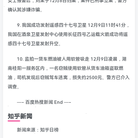
女士报警后，刘某于12月8日归案，案件已刑事立案，警方
确认其涉嫌诈骗。
9. 我国成功发射遥感四十七号卫星 12月9日11时41分，
我国在酒泉卫星发射中心使用长征四号乙运载火箭成功将遥
感四十七号卫星发射升空。
10. 监拍一货车燃油被人用软管吸走 12月9日凌晨，湖
南桂阳一服务区内，一名窃贼使用软管从货车油箱盗取燃
油，司机发现后窃贼驾车逃离，损失约2500元。警方已介入
调查。
—- 百度热搜新闻 End —-
知乎新闻
新闻来源：知乎日榜