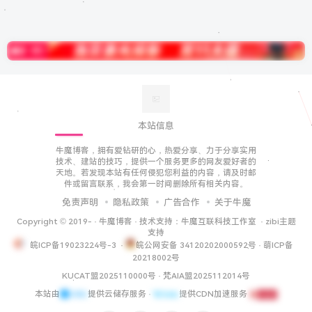
本站信息
牛魔博客，拥有爱钻研的心，热爱分享、力于分享实用
技术、建站的技巧，提供一个服务更多的网友爱好者的
天地。若发现本站有任何侵犯您利益的内容，请及时邮
件或留言联系，我会第一时间删除所有相关内容。
免责声明
隐私政策
广告合作
关于牛魔
Copyright © 2019-
·
牛魔博客
· 技术支持：
牛魔互联科技工作室
·
zibi主题
支持
皖ICP备19023224号-3
·
皖公网安备 34120202000592号
·
萌ICP备
20218002号
KUCAT盟2025110000号
·
梵AIA盟2025112014号
本站由
提供云储存服务 ·
提供CDN加速服务