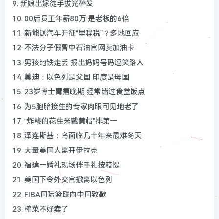
9. 新娘出嫁徒手拔光碎发
10. 00后员工年薪80万 是老板的6倍
11. 新能源汽车开征“里程税”？多地回应
12. 不法分子假冒中石油官网卖加油卡
13. 男孩地铁走丢 报出妈妈号码逗笑路人
14. 莫迪：以色列是父国 印度是母国
15. 23岁博士胃癌晚期 经常错过食堂饭点
16. 为5胞胎接生的专家肉眼可见地老了
17. “炸糊的花生米戴黄帽”排第一
18. 泽连斯基：乌面临几十年来最难冬天
19. 大量美国人离开伊拉克
20. 福建一婚礼现场伴手礼按箱提
21. 美国下令外交官撤离以色列
22. FIBA国际篮联向中国致歉
23. 榨菜不好卖了