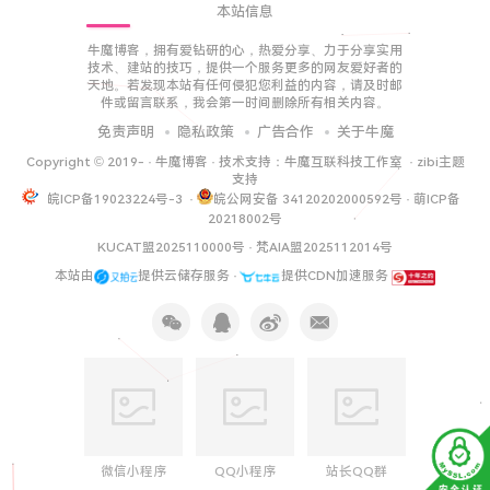
本站信息
牛魔博客，拥有爱钻研的心，热爱分享、力于分享实用
技术、建站的技巧，提供一个服务更多的网友爱好者的
天地。若发现本站有任何侵犯您利益的内容，请及时邮
件或留言联系，我会第一时间删除所有相关内容。
免责声明
隐私政策
广告合作
关于牛魔
Copyright © 2019-
·
牛魔博客
· 技术支持：
牛魔互联科技工作室
·
zibi主题
支持
皖ICP备19023224号-3
·
皖公网安备 34120202000592号
·
萌ICP备
20218002号
KUCAT盟2025110000号
·
梵AIA盟2025112014号
本站由
提供云储存服务 ·
提供CDN加速服务
微信小程序
QQ小程序
站长QQ群