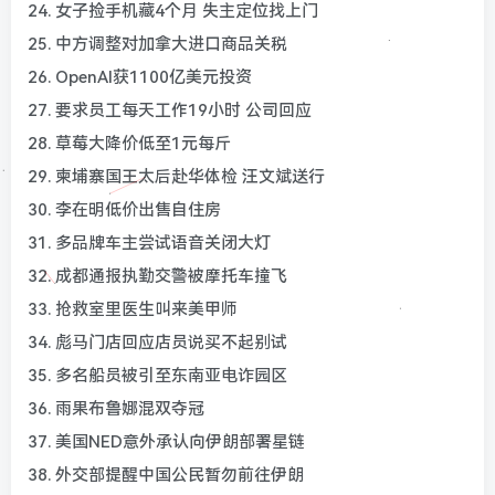
24. 女子捡手机藏4个月 失主定位找上门
25. 中方调整对加拿大进口商品关税
26. OpenAI获1100亿美元投资
27. 要求员工每天工作19小时 公司回应
28. 草莓大降价低至1元每斤
29. 柬埔寨国王太后赴华体检 汪文斌送行
30. 李在明低价出售自住房
31. 多品牌车主尝试语音关闭大灯
32. 成都通报执勤交警被摩托车撞飞
33. 抢救室里医生叫来美甲师
34. 彪马门店回应店员说买不起别试
35. 多名船员被引至东南亚电诈园区
36. 雨果布鲁娜混双夺冠
37. 美国NED意外承认向伊朗部署星链
38. 外交部提醒中国公民暂勿前往伊朗