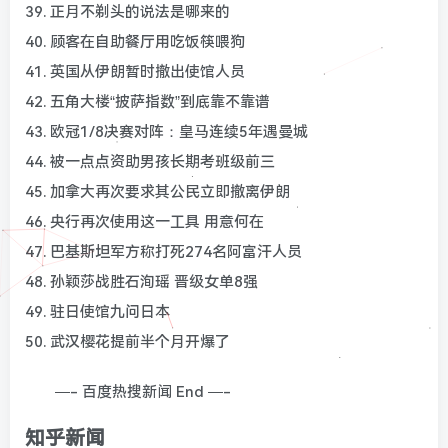
39. 正月不剃头的说法是哪来的
40. 顾客在自助餐厅用吃饭筷喂狗
41. 英国从伊朗暂时撤出使馆人员
42. 五角大楼“披萨指数”到底靠不靠谱
43. 欧冠1/8决赛对阵：皇马连续5年遇曼城
44. 被一点点资助男孩长期考班级前三
45. 加拿大再次要求其公民立即撤离伊朗
46. 央行再次使用这一工具 用意何在
47. 巴基斯坦军方称打死274名阿富汗人员
48. 孙颖莎战胜石洵瑶 晋级女单8强
49. 驻日使馆九问日本
50. 武汉樱花提前半个月开爆了
—- 百度热搜新闻 End —-
知乎新闻