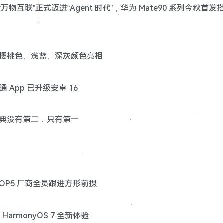
：从“万物互联”正式迈进“Agent 时代”，华为 Mate90 系列今秋首发
机模曝光：深樱桃色、浅蓝、深灰颜色亮相
易通 App 已升级安卓 16
字典没有第二，只有第一
产 TOP5 厂商全员跟进方形前摄
 HarmonyOS 7 全新体验