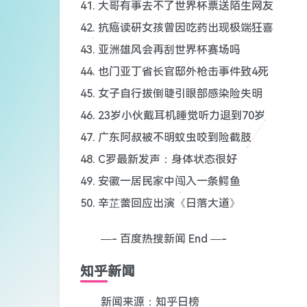
41. 大哥有事去不了世界杯票送陌生网友
42. 抗癌读研女孩曾因吃药出现极端狂喜
43. 亚洲雄风会再刮世界杯赛场吗
44. 也门亚丁省长官邸外枪击事件致4死
45. 女子自行拔倒睫引眼部感染险失明
46. 23岁小伙戴耳机睡觉听力退到70岁
47. 广东阿叔被不明蚊虫咬到险截肢
48. C罗最新发声：身体状态很好
49. 安徽一居民家中闯入一条鳄鱼
50. 辛芷蕾回应出演《日落大道》
—- 百度热搜新闻 End —-
知乎新闻
新闻来源：知乎日榜