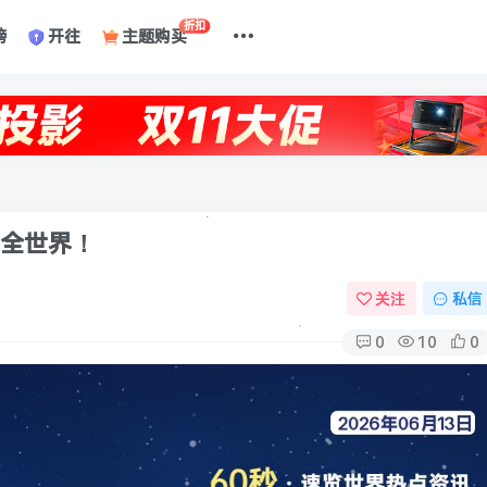
折扣
榜
开往
主题购买
懂全世界！
关注
私信
0
10
0