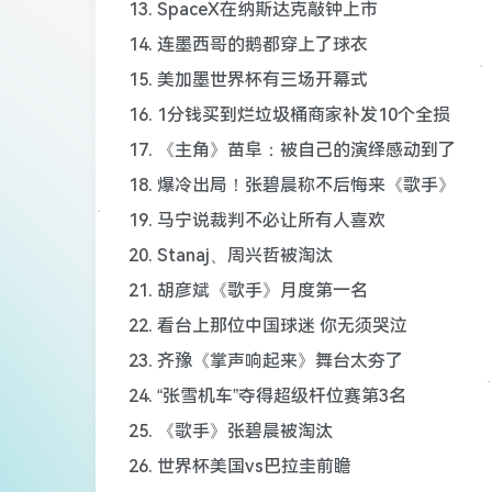
13. SpaceX在纳斯达克敲钟上市
14. 连墨西哥的鹅都穿上了球衣
15. 美加墨世界杯有三场开幕式
16. 1分钱买到烂垃圾桶商家补发10个全损
17. 《主角》苗阜：被自己的演绎感动到了
18. 爆冷出局！张碧晨称不后悔来《歌手》
19. 马宁说裁判不必让所有人喜欢
20. Stanaj、周兴哲被淘汰
21. 胡彦斌《歌手》月度第一名
22. 看台上那位中国球迷 你无须哭泣
23. 齐豫《掌声响起来》舞台太夯了
24. “张雪机车”夺得超级杆位赛第3名
25. 《歌手》张碧晨被淘汰
26. 世界杯美国vs巴拉圭前瞻