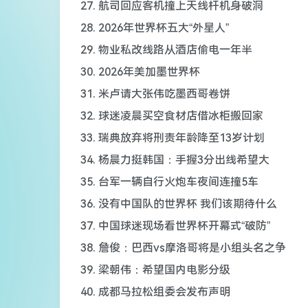
27. 航司回应客机撞上天线杆机身破洞
28. 2026年世界杯五大“外星人”
29. 物业私改线路从酒店偷电一年半
30. 2026年美加墨世界杯
31. 米卢请大张伟吃墨西哥卷饼
32. 球迷凌晨买空食材店借冰柜搬回家
33. 瑞典放弃将刑责年龄降至13岁计划
34. 杨晨力挺韩国：手握3分出线希望大
35. 台军一辆自行火炮车夜间连撞5车
36. 没有中国队的世界杯 我们该期待什么
37. 中国球迷现场看世界杯开幕式“破防”
38. 詹俊：巴西vs摩洛哥将是小组头名之争
39. 梁朝伟：希望国内电影分级
40. 成都马拉松组委会发布声明