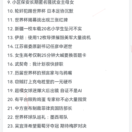
9. 小区保安长期匿名骚扰业主母女
10. 轮奸犯踢世界杯 日本足协沉默
11. 世界杯揭幕战出现三张红牌
12. 新疆一校车载20名小学生坠河不实
13. 伊朗：使用12枚导弹摧毁美军大量战机
14. 江苏省委原副书记任彦申逝世
15. 女生高考仅剩25分钟大喊要换答题卡
16. 武契奇：我计划很快辞职
17. 历届世界杯的预言家与乌鸦嘴
18. 窃贼盯上充电桩里的一元硬币
19. 超模女球迷爆火后出镜 自证不是AI
20. 有平台限购鸡蛋 专家称不必大量囤货
21. 中方宣布制裁菲律宾国防部长
22. 世界杯球队巡礼：墨西哥队
23. 吴宜泽希望葡萄牙夺冠 期待梅罗对决