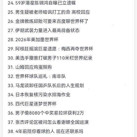
24. 59岁港星陈锦鸿自曝已立遗嘱
25. 男生疑被老师暗讽打工的命 高校回应
26. 金牌教练邱贻可要来百度聊世界杯了
27. 伊朗武装力量进入最高战备状态
28. 2026年美加墨世界杯
29. 阿根廷摇滚巨星遗愿：梅西再夺世界杯
30. 美选手撒普打破男子110米栏世界纪录
31. 山姆回应鸡蛋限购
32. 世界杯球队巡礼：南非队
33. 马龙谈卸任国乒队长后的人生规划
34. 日本恢复核污染水排海作业
35. 四代巨星逐梦世界杯
36. 男子偷8080个中奖易拉环获利2万
37. 张杰评论区被问怎么看谢娜全国巡演
38. 4年前陪你看球的人 现在还联系吗