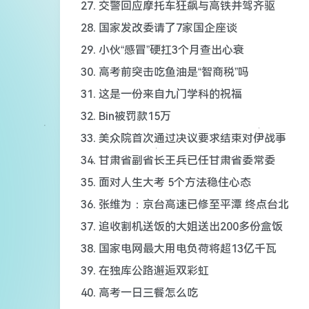
27. 交警回应摩托车狂飙与高铁并驾齐驱
28. 国家发改委请了7家国企座谈
29. 小伙“感冒”硬扛3个月查出心衰
30. 高考前突击吃鱼油是“智商税”吗
31. 这是一份来自九门学科的祝福
32. Bin被罚款15万
33. 美众院首次通过决议要求结束对伊战事
34. 甘肃省副省长王兵已任甘肃省委常委
35. 面对人生大考 5个方法稳住心态
36. 张维为：京台高速已修至平潭 终点台北
37. 追收割机送饭的大姐送出200多份盒饭
38. 国家电网最大用电负荷将超13亿千瓦
39. 在独库公路邂逅双彩虹
40. 高考一日三餐怎么吃