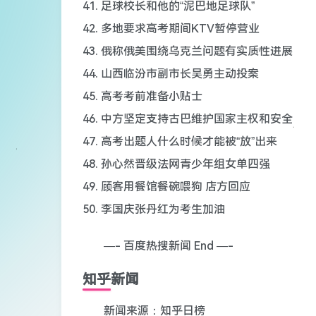
41. 足球校长和他的“泥巴地足球队”
42. 多地要求高考期间KTV暂停营业
43. 俄称俄美围绕乌克兰问题有实质性进展
44. 山西临汾市副市长吴勇主动投案
45. 高考考前准备小贴士
46. 中方坚定支持古巴维护国家主权和安全
47. 高考出题人什么时候才能被“放”出来
48. 孙心然晋级法网青少年组女单四强
49. 顾客用餐馆餐碗喂狗 店方回应
50. 李国庆张丹红为考生加油
—- 百度热搜新闻 End —-
知乎新闻
新闻来源：知乎日榜