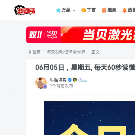
万象
千言
魔具
热
首页
每天60秒读懂全世界
正文
06月05日，星期五, 每天60秒读
牛魔博客
1个月前发布