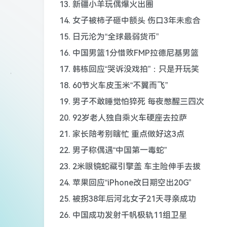
13. 新疆小羊玩偶爆火出圈
14. 女子被柿子砸中额头 伤口3年未愈合
15. 日元沦为“全球最弱货币”
16. 中国男篮1分惜败FMP拉德尼基男篮
17. 韩栋回应“哭诉没戏拍”：只是开玩笑
18. 60节火车皮玉米“不翼而飞”
19. 男子不敢睡觉怕猝死 每夜憋醒三四次
20. 92岁老人独自乘火车硬座去拉萨
21. 家长陪考别瞎忙 重点做好这3点
22. 男子称偶遇“中国第一毒蛇”
23. 2米眼镜蛇藏引擎盖 车主险伸手去拔
24. 苹果回应“iPhone改日期空出20G”
25. 被拐38年后河北女子21天寻亲成功
26. 中国成功发射千帆极轨11组卫星