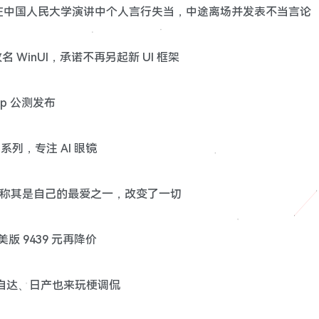
歉信：在中国人民大学演讲中个人言行失当，中途离场并发表不当言论
 改名 WinUI，承诺不再另起新 UI 框架
top 公测发布
o 系列，专注 AI 眼镜
卡签名：称其是自己的最爱之一，改变了一切
B 美版 9439 元再降价
，马自达、日产也来玩梗调侃