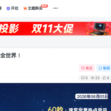
折扣
榜
开往
主题购买
懂全世界！
关注
私信
0
23
0