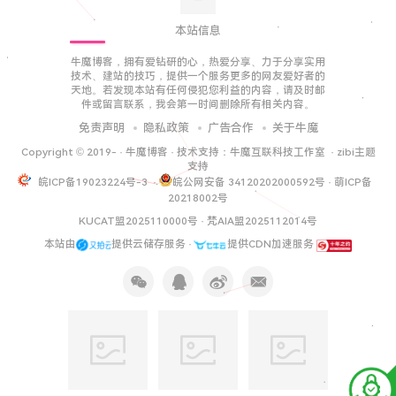
本站信息
牛魔博客，拥有爱钻研的心，热爱分享、力于分享实用
技术、建站的技巧，提供一个服务更多的网友爱好者的
天地。若发现本站有任何侵犯您利益的内容，请及时邮
件或留言联系，我会第一时间删除所有相关内容。
免责声明
隐私政策
广告合作
关于牛魔
Copyright © 2019-
·
牛魔博客
· 技术支持：
牛魔互联科技工作室
·
zibi主题
支持
皖ICP备19023224号-3
·
皖公网安备 34120202000592号
·
萌ICP备
20218002号
KUCAT盟2025110000号
·
梵AIA盟2025112014号
本站由
提供云储存服务 ·
提供CDN加速服务