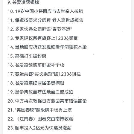
9. 谷爱凌获银牌
10. 19岁中国小将回应与去世亲人拉钩
11. 保姆按要求分房睡 老人离世成被告
12. 多家快递公司辟谣“春节停运”
13. 专家建议所有旅客上12306买票
14. 当地回应拆迁发现乾隆年间雕花木梁
15. 高德打车被约谈
16. 谷爱凌领奖前赶紧补个妆
17. 春运乘客“买长乘短”被12306阻拦
18. 谷爱凌连续两届冬奥摘银
19. 黑诊所放血疗法地面血流成泊
20. 中方再次敦促日方撤回高市错误言论
21. “美国春晚”超级碗中场秀上演
22. 《江南春》图卷交由南博收藏
23. 顺丰投入2亿元为快递员涨薪