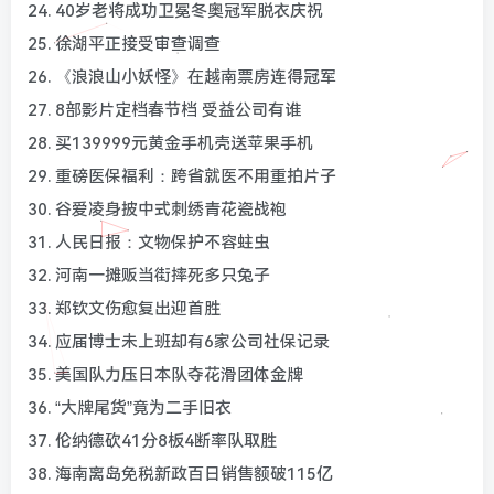
24. 40岁老将成功卫冕冬奥冠军脱衣庆祝
25. 徐湖平正接受审查调查
26. 《浪浪山小妖怪》在越南票房连得冠军
27. 8部影片定档春节档 受益公司有谁
28. 买139999元黄金手机壳送苹果手机
29. 重磅医保福利：跨省就医不用重拍片子
30. 谷爱凌身披中式刺绣青花瓷战袍
31. 人民日报：文物保护不容蛀虫
32. 河南一摊贩当街摔死多只兔子
33. 郑钦文伤愈复出迎首胜
34. 应届博士未上班却有6家公司社保记录
35. 美国队力压日本队夺花滑团体金牌
36. “大牌尾货”竟为二手旧衣
37. 伦纳德砍41分8板4断率队取胜
38. 海南离岛免税新政百日销售额破115亿