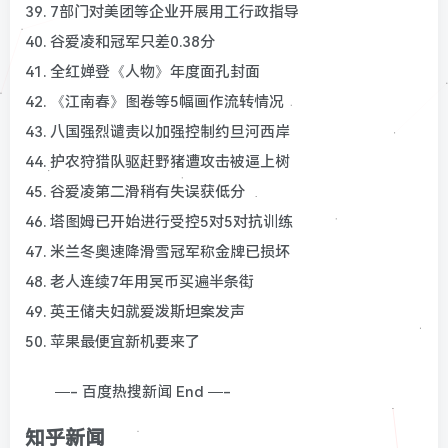
39. 7部门对美团等企业开展用工行政指导
40. 谷爱凌和冠军只差0.38分
41. 全红婵登《人物》年度面孔封面
42. 《江南春》图卷等5幅画作流转情况
43. 八国强烈谴责以加强控制约旦河西岸
44. 护农狩猎队驱赶野猪遭攻击被逼上树
45. 谷爱凌第二滑稍有失误获低分
46. 塔图姆已开始进行受控5对5对抗训练
47. 米兰冬奥速降滑雪冠军称金牌已损坏
48. 老人连续7年用冥币买遍半条街
49. 英王储夫妇就爱泼斯坦案发声
50. 苹果最便宜新机要来了
—- 百度热搜新闻 End —-
知乎新闻