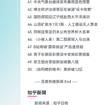
41. 中央气象台继续发布暴雨蓝色预警
42. 博主称泸沽湖景区在省道“设卡收费”
43. 国防部回应辽宁舰赴西太平洋演训
44. 山顶矿泉水1元1瓶：人工搬运无人售卖
45. 阿根廷男足仍未公布世界杯大名单
46. 《小巷人家》第二部原班人马出演
47. B站商城“露骨挑逗”产品遭质疑
48. 男子长期买彩票没中奖偷彩票报复
49. 梁王组合晋级新加坡赛八强
50. 《给阿嬷的情书》票房破12亿
—- 百度热搜新闻 End —-
知乎新闻
新闻来源：知乎日榜