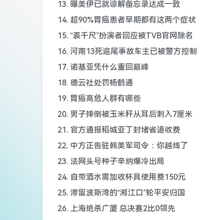
13. 曝美伊已就谅解备忘录达成一致
14. 超90%胃癌患者早期都有这两个症状
15. “裘千尺”扮演者回应被TVB官网除名
16. 河南13死追尾事故车主已被警方控制
17. 诺基亚凭什么重回巅峰
18. 德云社处罚杨鹤通
19. 胃癌高危人群有哪些
20. 男子摔倒被玉米秆从耳后刺入7厘米
21. 官方通报稻城亚丁封堵省道收费
22. 中方正告驻韩美军司令：你越线了
23. 法网头号种子辛纳爆冷出局
24. 自带酒水需加收杯具使用费150元
25. 滞留波斯湾的“湘江口”轮平安归国
26. 上海绝杀广厦 总决赛2比0领先