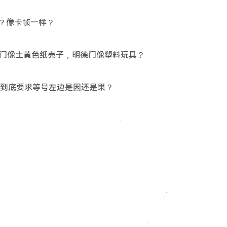
的？像卡帧一样？
丹凤门像土黄色纸壳子，明德门像塑料玩具？
理公式到底要求等号左边是因还是果？