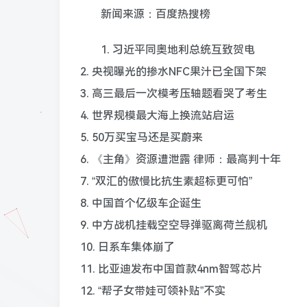
新闻来源：百度热搜榜
1. 习近平同奥地利总统互致贺电
2. 央视曝光的掺水NFC果汁已全国下架
3. 高三最后一次模考压轴题看哭了考生
4. 世界规模最大海上换流站启运
5. 50万买宝马还是买蔚来
6. 《主角》资源遭泄露 律师：最高判十年
7. “双汇的傲慢比抗生素超标更可怕”
8. 中国首个亿级车企诞生
9. 中方战机挂载空空导弹驱离荷兰舰机
10. 日系车集体崩了
11. 比亚迪发布中国首款4nm智驾芯片
12. “帮子女带娃可领补贴”不实