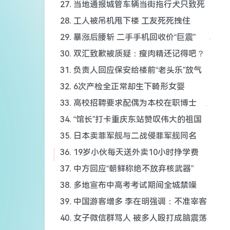
27. 当地通报城管车辆当街拖行犬只致死
28. 工人被吊机甩下楼 工友死死拽住
29. 暴涨后腰斩 二手手机回收价“巨震”
30. 双汇致歉被质疑：瘦肉精还记得吧？
31. 负责人回应保安给楼前“老头乐”放气
32. 6次产检全正常却生下畸形女婴
33. 高校招聘要求配偶为本校在职博士
34. “馆长”打卡重庆东站赞叹伟大的祖国
35. 日本卖菲军舰与二战侵菲军舰同名
36. 19岁小伙每天送外卖10小时挣学费
37. 中方回应“朝鲜称绝不放弃核武器”
38. 多地宣布中高考考试期间全城禁噪
39. 中国游客增多 李在明强调：不准宰客
40. 女子微信群骂人 被多人殴打成脑震荡