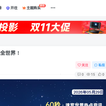
折扣
榜
开往
主题购买
懂全世界！
关注
私信
0
15
0