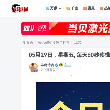
万象
千言
魔具
热
首页
每天60秒读懂全世界
正文
05月29日，星期五, 每天60秒读
牛魔博客
2个月前发布