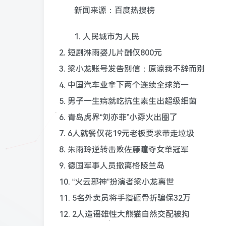
新闻来源：百度热搜榜
1. 人民城市为人民
2. 短剧淋雨婴儿片酬仅800元
3. 梁小龙账号发告别信：原谅我不辞而别
4. 中国汽车业拿下两个连续全球第一
5. 男子一生病就吃抗生素生出超级细菌
6. 青岛虎界“刘亦菲”小孬火出圈了
7. 6人就餐仅花19元老板要求带走垃圾
8. 朱雨玲逆转击败佐藤瞳夺女单冠军
9. 德国军事人员撤离格陵兰岛
10. “火云邪神”扮演者梁小龙离世
11. 5名外卖员将手指砸骨折骗保32万
12. 2人造谣雄性大熊猫自然交配被拘