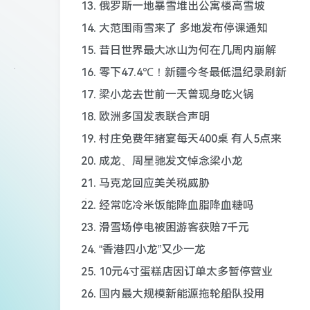
13. 俄罗斯一地暴雪堆出公寓楼高雪坡
14. 大范围雨雪来了 多地发布停课通知
15. 昔日世界最大冰山为何在几周内崩解
16. 零下47.4℃！新疆今冬最低温纪录刷新
17. 梁小龙去世前一天曾现身吃火锅
18. 欧洲多国发表联合声明
19. 村庄免费年猪宴每天400桌 有人5点来
20. 成龙、周星驰发文悼念梁小龙
21. 马克龙回应美关税威胁
22. 经常吃冷米饭能降血脂降血糖吗
23. 滑雪场停电被困游客获赔7千元
24. “香港四小龙”又少一龙
25. 10元4寸蛋糕店因订单太多暂停营业
26. 国内最大规模新能源拖轮船队投用