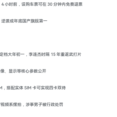
发车 4 小时前，误购车票可在 30 分钟内免费退票
50 万，逆袭成年底国产旗舰第一
》定档大年初一，李连杰时隔 15 年重返武打片
下展出，影像、显示等核心参数公开
持 eSIM，搭配实体 SIM 卡可实现四卡双待
到名酒”视频系摆拍，涉事男子被行政处罚