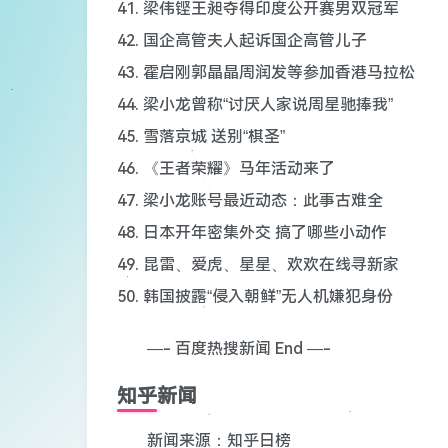
41. 梁伟铿王昶夺得印度公开赛男双冠军
42. 国企高管夫人起诉国企高管儿子
43. 霍启刚郭晶晶周润发等参加香港马拉松
44. 梁小龙曾称“讨厌人家说周星驰捧我”
45. 雪落京城 送别“棋圣”
46. 《王者荣耀》马年活动来了
47. 梁小龙账号最近动态：此事古难全
48. 日本开年密集外交 搞了哪些小动作
49. 昆雷、爱虎、星星、欢欢在线寻新家
50. 韩国披露“侵入朝鲜”无人机嫌犯身份
—- 百度热搜新闻 End —-
知乎新闻
新闻来源：知乎日榜