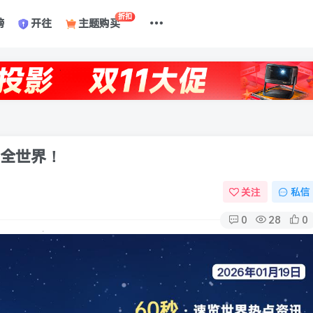
折扣
榜
开往
主题购买
懂全世界！
关注
私信
0
28
0