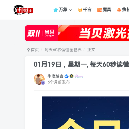
万象
千言
魔具
热
首页
每天60秒读懂全世界
正文
01月19日，星期一, 每天60秒读
牛魔博客
6个月前发布