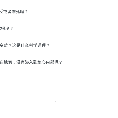
高反或者冻死吗？
觉得冷？
不是变蓝？这是什么科学道理？
能留在地表，没有渗入到地心内部呢？