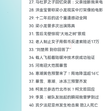
27. 马杜罗之子回忆突袭：父亲挂断我来电
28. 洪金宝曾称梁小龙现实中打架像拍电影
29. 十二年后的这个重逢感动全网
30. 梁小龙曾多次出演陈真
31. 雪后戈壁惊现“大地之树”景观
32. 老人制止女子用假币反遭索赔近17万
33. “刘楚熙 到你回答了”
34. 载人飞船着陆缓冲技术获成功验证
35. 河南迎大范围暴雪
36. 寒潮黄色预警来了！局地降温超16℃
37. 暴雪、寒潮、冰冻三预警齐发
38. 柯美兰参选竹北市长？柯文哲回应
39. 李昊：被队友抛起的瞬间我曾梦到过
40. 宾夕法尼亚州发生枪击案 致2人死亡