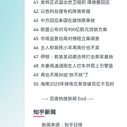
41. 美将正式退出世卫组织 谭德塞回应
42. 以色列总理专机降落希腊
43. 中方回应泰国在建铁路事故
44. 欧盟公布对乌900亿欧元贷款方案
45. 市场监管总局对携程立案调查
46. 主人称装死小羊再高价也不卖
47. 伊朗：若美发动袭击将打击美军基地
48. 夫妻高速遇陌生人拦车并爬上引擎盖
49. 再也不用纠结“扶不扶”了
50. 海南2025年绿电交易首破百亿千瓦时
—- 百度热搜新闻 End —-
知乎新闻
新闻来源：知乎日榜