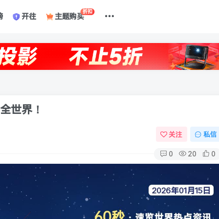
折扣
榜
开往
主题购买
懂全世界！
关注
私信
0
20
0