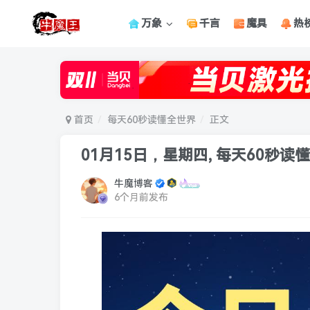
万象
千言
魔具
热
首页
每天60秒读懂全世界
正文
01月15日，星期四, 每天60秒读
牛魔博客
6个月前发布