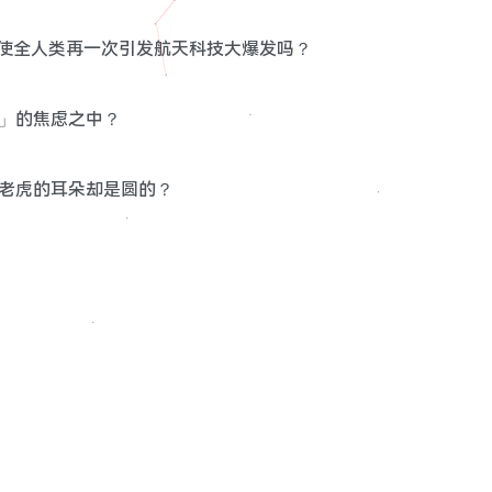
会迫使全人类再一次引发航天科技大爆发吗？
出」的焦虑之中？
，老虎的耳朵却是圆的？