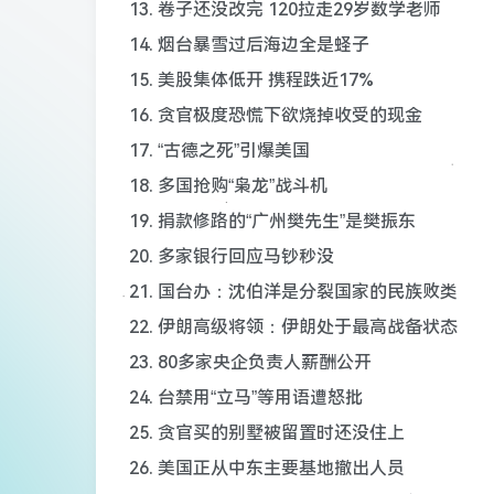
13. 卷子还没改完 120拉走29岁数学老师
14. 烟台暴雪过后海边全是蛏子
15. 美股集体低开 携程跌近17%
16. 贪官极度恐慌下欲烧掉收受的现金
17. “古德之死”引爆美国
18. 多国抢购“枭龙”战斗机
19. 捐款修路的“广州樊先生”是樊振东
20. 多家银行回应马钞秒没
21. 国台办：沈伯洋是分裂国家的民族败类
22. 伊朗高级将领：伊朗处于最高战备状态
23. 80多家央企负责人薪酬公开
24. 台禁用“立马”等用语遭怒批
25. 贪官买的别墅被留置时还没住上
26. 美国正从中东主要基地撤出人员