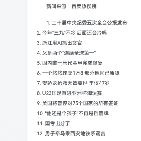
新闻来源：百度热搜榜
1. 二十届中央纪委五次全会公报发布
2. 今年“三九”不冷 后面还会冷吗
3. 浙江用AI抓出贪官
4. 又是两个“连续全球第一”
5. 国内唯一唐代金甲完成修复
6. 一个悠悠球卖1万8 部分地区已断货
7. 贺娇龙抢救无效离世 年仅47岁
8. U23国足首进亚洲杯淘汰赛
9. 美国将暂停对75个国家的所有签证
10. “他还是个孩子”不再是挡箭牌
11. 国考出分了
12. 男子牵马乘西安地铁系谣言