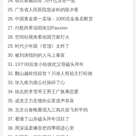
24. 胡兵瞿颖回应“为什么没在一起”
25. 广东省人民医院急诊科的除夕夜
26. 中国黄金第一卖场：1000克金条卖断货
27. 付航跨界说唱依旧Passion
28. 空间站视角看祖国万家灯火
29. 时代少年团《登顶》太炸了
30. 被刘涛指到的人马上暴富
31. 13个00后发小给彼此父母磕头拜年
32. 翻山越岭找祖坟？川渝人祭祖主打松驰
33. 张九南为德云社操碎了心
34. 徐志胜李雪琴王男王广换乘恋爱
35. 成龙王力宏领衔众星道声恭喜
36. 北京台春晚重现九三阅兵放飞和平鸽
37. 看懂了山东磕头拜年泪目了
38. 周深温柔嗓音把四季唱进心里