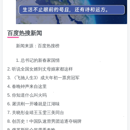
百度热搜新闻
新闻来源：百度热搜榜
1. 总书记的新春家国情
2. 听说全国女婿到丈母娘家都这样
3. 《飞驰人生3》成大年初一票房冠军
4. 春晚钟声来自这里
5. 你知道什么叫火吗
6. 屠洪刚一开嗓就是江湖味
7. 关晓彤金靖王玉雯三美同台
8. 创历史！中国队速滑男团追逐夺铜牌
9. 俄罗斯民众冒雪看春晚