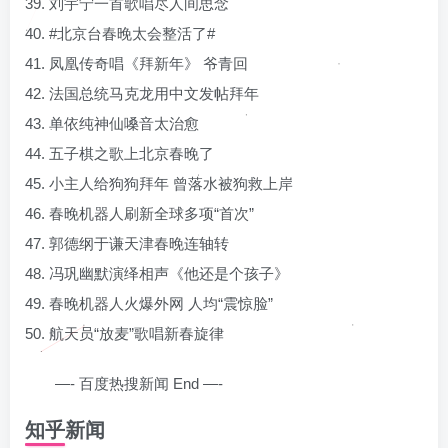
39. 刘宇宁一首歌唱尽人间思念
40. #北京台春晚太会整活了#
41. 凤凰传奇唱《拜新年》 爷青回
42. 法国总统马克龙用中文发帖拜年
43. 单依纯神仙嗓音太治愈
44. 五子棋之歌上北京春晚了
45. 小主人给狗狗拜年 曾落水被狗救上岸
46. 春晚机器人刷新全球多项“首次”
47. 郭德纲于谦天津春晚连轴转
48. 冯巩幽默演绎相声《他还是个孩子》
49. 春晚机器人火爆外网 人均“震惊脸”
50. 航天员“放麦”歌唱新春旋律
—- 百度热搜新闻 End —-
知乎新闻