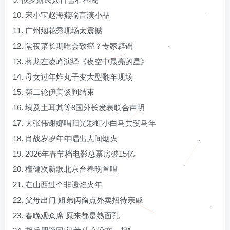
10. 宋小宝赵海燕喻言演小品
11. 广州烟花秀现场太震撼
12. 隔夜菜长期吃会致癌？专家辟谣
13. 蒋龙左凌峰演绎《夜空中最亮的星》
14. 母女过年炸丸子变大型翻车现场
15. 第二轮伊美谈判结束
16. 埃及土耳其等8国外长发表联合声明
17. 大张伟谢娜唱阳光彩虹小白马共贺马年
18. 肖战岁岁年年唱出人间烟火
19. 2026年春节档电影总票房破15亿
20. 檀健次新歌北京台春晚首唱
21. 在山西过个非遗焰火年
22. 父母出门 姐弟俩偷点外卖招待亲戚
23. 春晚观众席 原来都是熟面孔