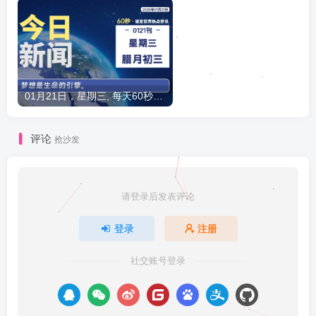
01月21日，星期三, 每天60秒读懂全世界！
0
评论
抢沙发
请登录后发表评论
登录
注册
社交账号登录