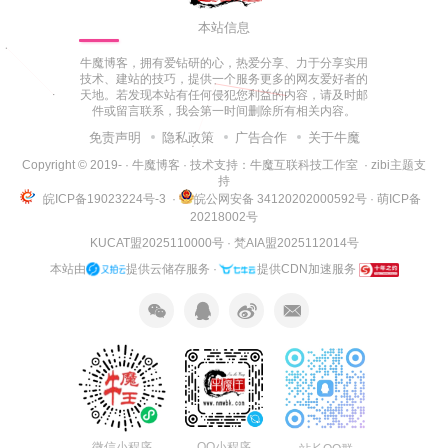
本站信息
牛魔博客，拥有爱钻研的心，热爱分享、力于分享实用
技术、建站的技巧，提供一个服务更多的网友爱好者的
天地。若发现本站有任何侵犯您利益的内容，请及时邮
件或留言联系，我会第一时间删除所有相关内容。
免责声明
隐私政策
广告合作
关于牛魔
Copyright © 2019-
·
牛魔博客
· 技术支持：
牛魔互联科技工作室
·
zibi主题支
持
皖ICP备19023224号-3
·
皖公网安备 34120202000592号
·
萌ICP备
20218002号
KUCAT盟2025110000号
·
梵AIA盟2025112014号
本站由
提供云储存服务 ·
提供CDN加速服务
微信小程序
QQ小程序