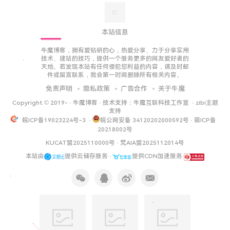
本站信息
牛魔博客，拥有爱钻研的心，热爱分享、力于分享实用
技术、建站的技巧，提供一个服务更多的网友爱好者的
天地。若发现本站有任何侵犯您利益的内容，请及时邮
件或留言联系，我会第一时间删除所有相关内容。
免责声明
隐私政策
广告合作
关于牛魔
Copyright © 2019-
·
牛魔博客
· 技术支持：
牛魔互联科技工作室
·
zibi主题
支持
皖ICP备19023224号-3
·
皖公网安备 34120202000592号
·
萌ICP备
20218002号
KUCAT盟2025110000号
·
梵AIA盟2025112014号
本站由
提供云储存服务 ·
提供CDN加速服务