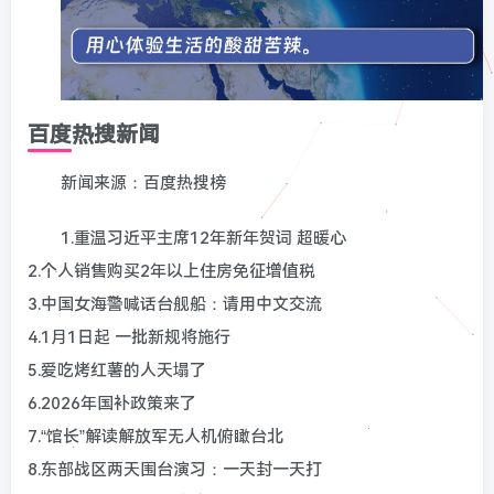
百度热搜新闻
新闻来源：百度热搜榜
1.重温习近平主席12年新年贺词 超暖心
2.个人销售购买2年以上住房免征增值税
3.中国女海警喊话台舰船：请用中文交流
4.1月1日起 一批新规将施行
5.爱吃烤红薯的人天塌了
6.2026年国补政策来了
7.“馆长”解读解放军无人机俯瞰台北
8.东部战区两天围台演习：一天封一天打