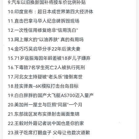
9.汽车以旧换新国补将按车价比例补贴
10.印度宣布：超日本成世界第四大经济体
11.直击巴拿马华人纪念碑拆毁现场
12.一次性信用修复绝非“信用洗白”
13.网上爆火的“以油养肤” 真的有用吗
14.金巧巧吴启华分手22年后演夫妻
15.71岁寇振海因年龄差被18岁儿子嫌弃
16.下毒致7名学生死亡2人被执行死刑
17.河北女主持疑被“老头乐”撞倒离世
18.挂实弹轰-6K模拟打击台岛目标
19.白白胖胖的国产大飞艇AS700迈入量产
20.美加州一屋主与巨熊“同居”一个月
21.东部战区发布实弹射击画面集锦
22.王毅对外籍记者说中国也是你的家
23.孩子吃席打翻盘子 父母让他数次道歉