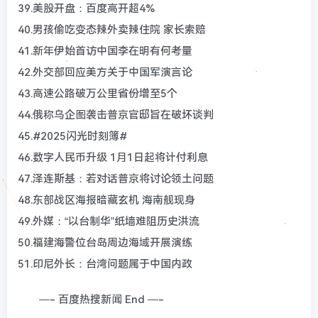
39.美股开盘：百度高开超4%
40.男孩偷吃变态辣外卖辣住院 家长索赔
41.新年伊始首访中国李在明有何考量
42.外交部回应美方关于中国军演言论
43.高速公路破万公里省份增至5个
44.俄称乌企图袭击普京官邸旨在破坏谈判
45.#2025闪光时刻簿#
46.数字人民币升级 1月1日起将计付利息
47.泽连斯基：若对话普京将讨论领土问题
48.东部战区海报暗藏玄机 海南舰现身
49.外媒：“以台制华”纸墙难阻历史洪流
50.福建海警位台岛周边海域开展演练
51.印尼外长：台湾问题属于中国内政
—- 百度热搜新闻 End —-