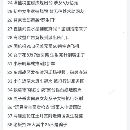
24.增值税重磅法规出台 涉及6万亿元
25.初中女生家被烧毁 暂无住处求助网友
26.普京官邸遇袭“罗生门”
27.直播间卖水晶到底真假？鉴别指南来了
28.高收益广告竟投到派出所门口
29.国航拟95.3亿美元买60架空客飞机
30.女子花8万7做医美 注射完针剂嘴歪了
31.小米明年或推4款新车
32.东部战区发布演习现场视频：破袭夺港
33.小车追尾大货车起火 被拖行进服务区
34.赖清德“谋独引战”害台祸台必遭覆灭
35.男子杀害同居女友及子女被执行死刑
36.“玩具店主买卖枪支”当事人申请国赔
37.两艘油轮在土耳其附近海域发生碰撞
38.老板招25人其中24人是骗子