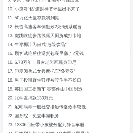
10. 小孩哥“钻”进财神爷怀里出不来了
11. 50万亿天量存款将到期
12. 长晋高速客车侧翻致2死6伤系谣言
13. 虎跳峡徒步路线露天厕所成打卡地
14. 生枣椰汁为何成“危险饮品”
15. 顾客试吃后往退货包裹里塞了2元钱
16. 6.78万年！最古老岩画现身印尼
17. 印度阅兵式女兵摩托车“叠罗汉”
18. 男子投喂野生狐狸被咬住手不松口
19. 英国国王提新车 零部件由中国制造
20. 张学友捐款130万元
21. 尼帕病毒一般社交接触传播效率较低
22. 国务院：免去李旭职务
23. 12306回应带小孩被分配到静音车厢