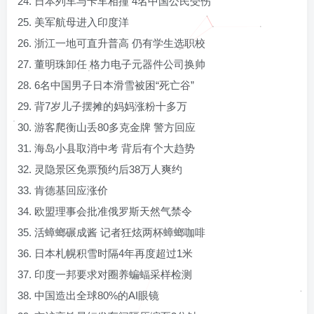
24. 日本列车与卡车相撞 4名中国公民受伤
25. 美军航母进入印度洋
26. 浙江一地可直升普高 仍有学生选职校
27. 董明珠卸任 格力电子元器件公司换帅
28. 6名中国男子日本滑雪被困“死亡谷”
29. 背7岁儿子摆摊的妈妈涨粉十多万
30. 游客爬衡山丢80多克金牌 警方回应
31. 海岛小县取消中考 背后有个大趋势
32. 灵隐景区免票预约后38万人爽约
33. 肯德基回应涨价
34. 欧盟理事会批准俄罗斯天然气禁令
35. 活蟑螂碾成酱 记者狂炫两杯蟑螂咖啡
36. 日本札幌积雪时隔4年再度超过1米
37. 印度一邦要求对圈养蝙蝠采样检测
38. 中国造出全球80%的AI眼镜