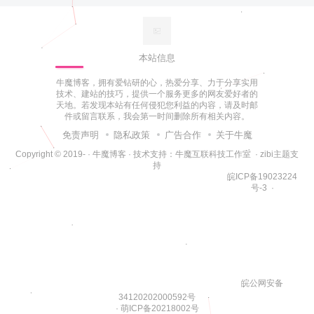
本站信息
牛魔博客，拥有爱钻研的心，热爱分享、力于分享实用
技术、建站的技巧，提供一个服务更多的网友爱好者的
天地。若发现本站有任何侵犯您利益的内容，请及时邮
件或留言联系，我会第一时间删除所有相关内容。
免责声明
隐私政策
广告合作
关于牛魔
Copyright © 2019-
·
牛魔博客
· 技术支持：
牛魔互联科技工作室
·
zibi主题支
持
皖ICP备19023224
号-3
·
皖公网安备
34120202000592号
·
萌ICP备20218002号