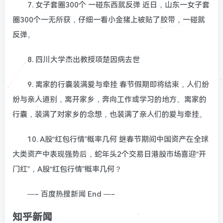
7. 女子套圈300个 一碰东西就反弹 近日，山东一女子套
圈300个一无所获，仔细一看小金猪上被贴了胶带，一碰就
反弹。
8. 四川大学杰出教授项楚因病去世
9. 离家的行囊装满爱与牵挂 春节假期即将结束，人们纷
纷与亲人道别，离开家乡，奔向工作或学习的地方。离家的
行囊，装满了对家乡的念想，也装满了亲人们的爱与牵挂。
10. A股“红包行情”概率几何 继春节期间中国资产在全球
大类资产中表现强势后，蛇年头2个交易日港股市场喜迎“开
门红”，A股“红包行情”概率几何？
—- 百度热搜新闻 End —-
知乎新闻