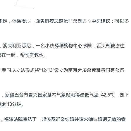
气血不足，体质虚弱，面黄肌瘦总感觉非常乏力？中医建议：可以多
2日，澳大利亚悉尼，一名小伙舔舐购物中心冰雕，舌头却被冻住
集在一起，帮忙解救他。
4年，我国以立法形式将“12·13”设立为南京大屠杀死难者国家公祭
13日，新疆巴音布鲁克国家基本气象站测得最低气温-42.5℃，创下
超10分钟。
 近日，福清法院审结了一起涉及近亲结婚并请求确认婚姻无效的案
。