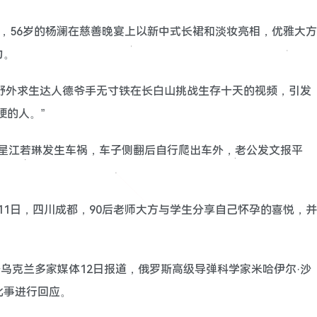
 近日，56岁的杨澜在慈善晚宴上以新中式长裙和淡妆亮相，优雅大方
力。
一段野外求生达人德爷手无寸铁在长白山挑战生存十天的视频，引发
硬的人。”
日，港星江若琳发生车祸，车子侧翻后自行爬出车外，老公发文报平
2月11日，四川成都，90后老师大方与学生分享自己怀孕的喜悦，并
 据乌克兰多家媒体12日报道，俄罗斯高级导弹科学家米哈伊尔·沙
此事进行回应。