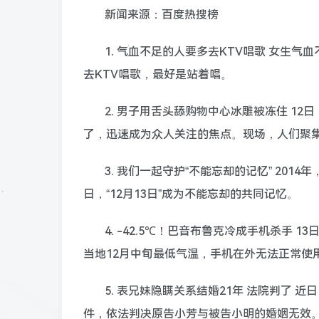
新闻来源：百度热搜榜
1. 气血不足的人要多去KTV唱歌 女生
去KTV唱歌，最好是站着唱。
2. 男子用舌头舔购物中心冰雕被冻住 1
了，迅速成为众人关注的焦点。现场，人们聚
3. 我们一起守护“不能忘却的记忆” 201
日，“12月13日”成为不能忘却的共同记忆。
4. -42.5℃！巴音布鲁克冷成手机杀手 
当地12月中旬最低气温，手机在外无法正常使用
5. 表兄妹隐瞒关系结婚21年 法院判了
件，依法判决原告小芳与被告小明的婚姻无效