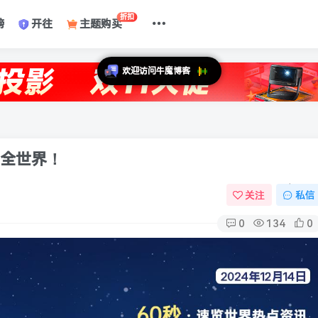
折扣
榜
开往
主题购买
懂全世界！
关注
私信
0
134
0