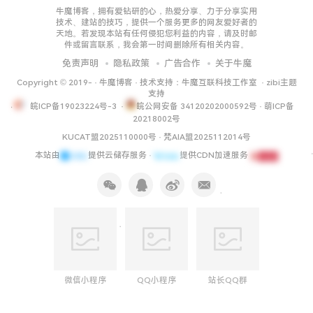
牛魔博客，拥有爱钻研的心，热爱分享、力于分享实用
技术、建站的技巧，提供一个服务更多的网友爱好者的
天地。若发现本站有任何侵犯您利益的内容，请及时邮
件或留言联系，我会第一时间删除所有相关内容。
免责声明
隐私政策
广告合作
关于牛魔
Copyright © 2019-
·
牛魔博客
· 技术支持：
牛魔互联科技工作室
·
zibi主题
支持
皖ICP备19023224号-3
·
皖公网安备 34120202000592号
·
萌ICP备
20218002号
KUCAT盟2025110000号
·
梵AIA盟2025112014号
本站由
提供云储存服务 ·
提供CDN加速服务
微信小程序
QQ小程序
站长QQ群