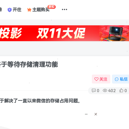
折扣
榜
开往
主题购买
送：终于等待存储清理功能
关注
私信
0
402
0
于解决了一直以来微信的存储占用问题。