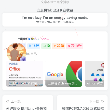
文章不错？点个赞呗
点赞
1
分享
收藏
I'm not lazy, I'm on energy saving mode.
我不懒，我只是开启了节能模式
牛魔博客
关注
1
1669
10
2248
79.1W+
最最好的自己
正版Office2021安装与激活图解教程 利用工具office tool plus
五款谷歌chrome浏览器截图插件工具推荐
上一篇
下一篇
另辟蹊径 使用Linux备份和
微信PC端3.7.0.26 正式版推