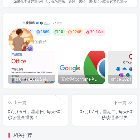
如果你不好好享受生活，你的悲伤、难过、害怕、羞愧和内疚会代替你享受
牛魔博客
关注
0
1669
10
2248
79.1W+
最最好的自己
正版Office2021安装与激活图解教程 利用工具office tool plus
五款谷歌chrome浏览器截图插件工具推荐
上一篇
下一篇
07月05日，星期日, 每天60
07月07日，星期二, 每天60
秒读懂全世界！
秒读懂全世界！
相关推荐