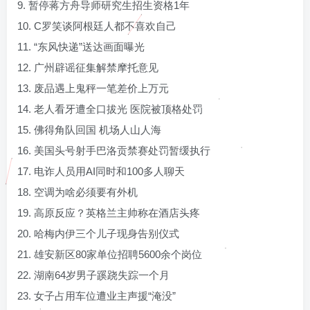
9. 暂停蒋方舟导师研究生招生资格1年
10. C罗笑谈阿根廷人都不喜欢自己
11. “东风快递”送达画面曝光
12. 广州辟谣征集解禁摩托意见
13. 废品遇上鬼秤一笔差价上万元
14. 老人看牙遭全口拔光 医院被顶格处罚
15. 佛得角队回国 机场人山人海
16. 美国头号射手巴洛贡禁赛处罚暂缓执行
17. 电诈人员用AI同时和100多人聊天
18. 空调为啥必须要有外机
19. 高原反应？英格兰主帅称在酒店头疼
20. 哈梅内伊三个儿子现身告别仪式
21. 雄安新区80家单位招聘5600余个岗位
22. 湖南64岁男子蹊跷失踪一个月
23. 女子占用车位遭业主声援“淹没”