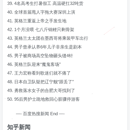
39. 4名高考生打暑假工 高温硬扛32吨货
40. 全球首届甩人字拖大赛深圳上演
41. 英格兰重返上帝之手发生地
42. 1个月没喂 七八斤锦鲤只剩骨架
43. 英格兰太太团在墨西哥将乘装甲车出行
44. 男子曾承认养6年儿子非亲生是剧本
45. 男子被商场高空坠物砸头缝4针
46. 英格兰队迎来“魔鬼客场”
47. 王力宏称看到歌迷们就不痛了
48. 日本自卫队疑把辽宁舰“跟丢了”
49. 勇救落水女子的合肥大哥找到了
50. 95后男护士跪地救回心脏骤停游客
—- 百度热搜新闻 End —-
知乎新闻