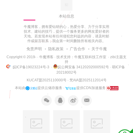
本站信息
牛魔博客，拥有爱钻研的心，热爱分享、力于分享实用
技术、建站的技巧，提供一个服务更多的网友爱好者的
天地。若发现本站有任何侵犯您利益的内容，请及时邮
件或留言联系，我会第一时间删除所有相关内容。
免责声明
隐私政策
广告合作
关于牛魔
Copyright © 2019-
·
牛魔博客
· 技术支持：
牛魔互联科技工作室
·
zibi主题支
持
皖ICP备19023224号-3
·
皖公网安备 34120202000592号
·
萌ICP备
20218002号
KUCAT盟2025110000号
·
梵AIA盟2025112014号
本站由
提供云储存服务 ·
提供CDN加速服务