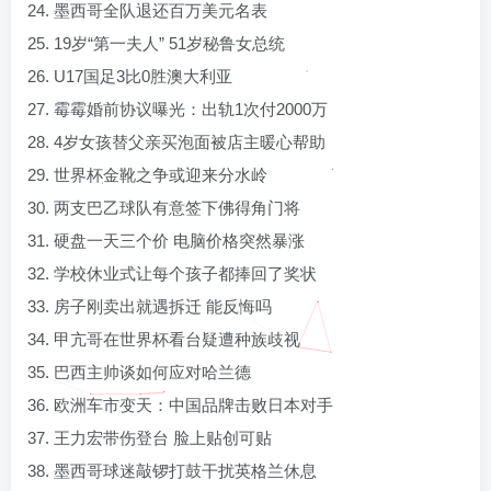
24. 墨西哥全队退还百万美元名表
25. 19岁“第一夫人” 51岁秘鲁女总统
26. U17国足3比0胜澳大利亚
27. 霉霉婚前协议曝光：出轨1次付2000万
28. 4岁女孩替父亲买泡面被店主暖心帮助
29. 世界杯金靴之争或迎来分水岭
30. 两支巴乙球队有意签下佛得角门将
31. 硬盘一天三个价 电脑价格突然暴涨
32. 学校休业式让每个孩子都捧回了奖状
33. 房子刚卖出就遇拆迁 能反悔吗
34. 甲亢哥在世界杯看台疑遭种族歧视
35. 巴西主帅谈如何应对哈兰德
36. 欧洲车市变天：中国品牌击败日本对手
37. 王力宏带伤登台 脸上贴创可贴
38. 墨西哥球迷敲锣打鼓干扰英格兰休息