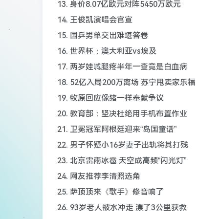
13. 身价8.07亿欧元对阵5450万欧元
14. 王俊凯演唱会官宣
15. 国乒男单交出难堪答卷
16. 世界杯：澳大利亚vs埃及
17. 两岁娃喊腿疼半年一查竟是白血病
18. 52亿入局200万离场 苏宁甩卖家乐福
19. 牧原回应像猪一样奉献争议
20. 教育部：坚决杜绝用手机布置作业
21. 卫冕冠军阿根廷迎来“岛国童话”
22. 男子怀疑小16岁妻子出轨将其打残
23. 北京雷雨冰雹 天空成高频“闪光灯”
24. 网友推荐李清照选角
25. 萨顶顶来《歌手》修音响了
26. 93岁老人被水冲走 漂了3公里获救