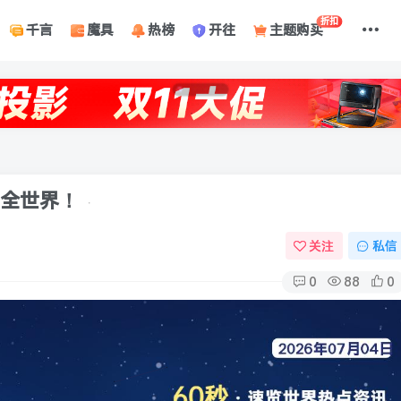
折扣
千言
魔具
热榜
开往
主题购买
懂全世界！
关注
私信
0
88
0