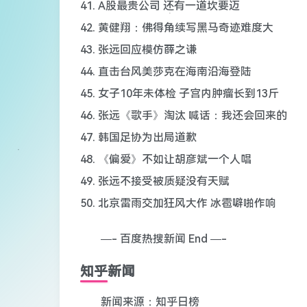
41. A股最贵公司 还有一道坎要迈
42. 黄健翔：佛得角续写黑马奇迹难度大
43. 张远回应模仿薛之谦
44. 直击台风美莎克在海南沿海登陆
45. 女子10年未体检 子宫内肿瘤长到13斤
46. 张远《歌手》淘汰 喊话：我还会回来的
47. 韩国足协为出局道歉
48. 《偏爱》不如让胡彦斌一个人唱
49. 张远不接受被质疑没有天赋
50. 北京雷雨交加狂风大作 冰雹噼啪作响
—- 百度热搜新闻 End —-
知乎新闻
新闻来源：知乎日榜