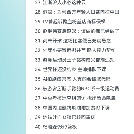
27. 江浙沪人小心这种云
28. 港媒：为何西方年轻人日益向往中国
29. LV曾起诉鸭血粉丝店商标侵权
30. 赵继伟赛后感叹：该做的都已经做了
31. 尚未开球 这场比赛便已充满悬念
32. 外卖小哥冒雨挪井盖 路人接力帮忙
33. 游泳运动员王子铭构成兴奋剂违规
34. 世界杯还没结束 主帅排队下课
35. AI拍剧成常态 人真的会被取代吗
36. 被游客掰断手臂的NPC系一级运动员
37. 中央考核巡查组暗访 揪出致命隐患
38. 中国内地航线燃油附加费将下调
39. 地铁吐血女孩已转回重庆
40. 杨瀚森9分7篮板