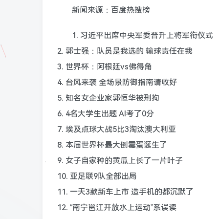
新闻来源：百度热搜榜
1. 习近平出席中央军委晋升上将军衔仪式
2. 郭士强：队员是我选的 输球责任在我
3. 世界杯：阿根廷vs佛得角
4. 台风来袭 全场景防御指南请收好
5. 知名女企业家郭恒华被刑拘
6. 4名大学生出题 AI考了0分
7. 埃及点球大战5比3淘汰澳大利亚
8. 本届世界杯最大倒霉蛋诞生了
9. 女子自家种的黄瓜上长了一片叶子
10. 亚足联9队全部出局
11. 一天3款新车上市 造手机的都沉默了
12. “南宁邕江开放水上运动”系误读