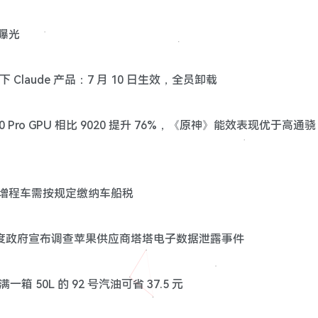
节曝光
旗下 Claude 产品：7 月 10 日生效，全员卸载
9030 Pro GPU 相比 9020 提升 76%，《原神》能效表现优于高通骁
/ 增程车需按规定缴纳车船税
遭泄密后，印度政府宣布调查苹果供应商塔塔电子数据泄露事件
 50L 的 92 号汽油可省 37.5 元