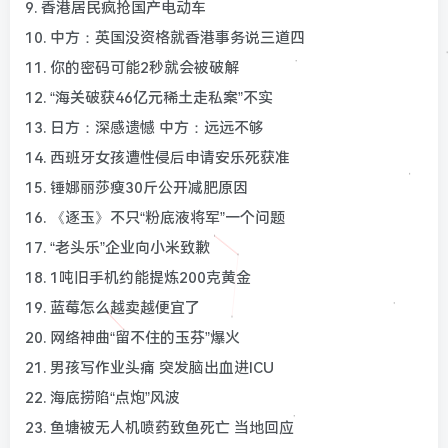
9. 香港居民疯抢国产电动车
10. 中方：英国没资格就香港事务说三道四
11. 你的密码可能2秒就会被破解
12. “海关破获46亿元稀土走私案”不实
13. 日方：深感遗憾 中方：远远不够
14. 西班牙女孩遭性侵后申请安乐死获准
15. 锤娜丽莎瘦30斤公开减肥原因
16. 《逐玉》不只“粉底液将军”一个问题
17. “老头乐”企业向小米致歉
18. 1吨旧手机约能提炼200克黄金
19. 蓝莓怎么越卖越便宜了
20. 网络神曲“留不住的玉芬”爆火
21. 男孩写作业头痛 突发脑出血进ICU
22. 海底捞陷“点炮”风波
23. 鱼塘被无人机喷药致鱼死亡 当地回应