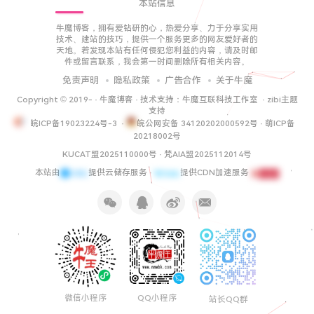
本站信息
牛魔博客，拥有爱钻研的心，热爱分享、力于分享实用
技术、建站的技巧，提供一个服务更多的网友爱好者的
天地。若发现本站有任何侵犯您利益的内容，请及时邮
件或留言联系，我会第一时间删除所有相关内容。
免责声明
隐私政策
广告合作
关于牛魔
Copyright © 2019-
·
牛魔博客
· 技术支持：
牛魔互联科技工作室
·
zibi主题
支持
皖ICP备19023224号-3
·
皖公网安备 34120202000592号
·
萌ICP备
20218002号
KUCAT盟2025110000号
·
梵AIA盟2025112014号
本站由
提供云储存服务 ·
提供CDN加速服务
微信小程序
QQ小程序
站长QQ群