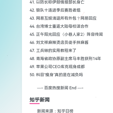
41. 以防长称伊朗情报部长身亡
42. 狼队十连进季后赛胜者组
43. 网易互娱清退所有外包？网易回应
44. 台湾博士重返大陆母校谋合作
45. 正午阳光回应《小巷人家2》阵容传闻
46. 刘文祥麻辣烫店员徒手拌麻酱
47. 工兵锹的实用教程来了
48. 青海省政协原副主席马丰胜获刑14年
49. 苹果公司CEO库克现身成都
50. 科目“瘦身”真的是在减负吗
—- 百度热搜新闻 End —-
知乎新闻
新闻来源：知乎日榜