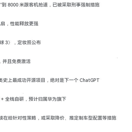
飞”到 8000 米跟客机抢道，已被采取刑事强制措施
散热风扇，性能释放更强
地球 3》，定妆照公布
TC，并且免费激活
 是人类史上最成功开源项目，绝对是下一个 ChatGPT
工艺 + 全栈自研，预计归属华为旗下
华品牌陆续在给针对性策略，或采取降价、推定制车型配置等措施