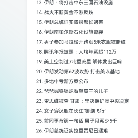
13. 伊朗：将打击中东三国石油设施
14. 战火不断黄金不涨反跌
15. 伊朗总统证实情报部长遇害
16. 伊朗南帕尔斯石化设施遭袭
17. 男子参加马拉松开跑没5米衣服被撕破
18. 腾讯年报披露：人均年薪超112万
19. 美上空划过7吨重流星 解体发出巨响
20. 伊朗发动第62波攻势 打击美以基地
21. 多地中考新方案公布
22. 爸爸端铁锅炖看望高三的儿子
23. 雷思维被查 甘肃：坚决拥护党中央决定
24. 女子穿汉服在长江“御剑飞行”
25. 前同事背调一句话 男子月薪少5千
26. 伊朗总统证实拉里贾尼已遇难