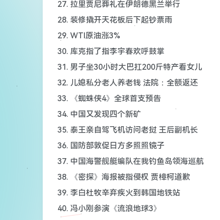
27. 拉里贾尼葬礼在伊朗德黑兰举行
28. 装修撬开天花板后下起钞票雨
29. WTI原油涨3%
30. 库克指了指李宇春欢呼鼓掌
31. 男子坐30小时大巴扛200斤特产看女儿
32. 儿媳私分老人养老钱 法院：全额返还
33. 《蜘蛛侠4》全球首支预告
34. 中国又发现四个新矿
35. 泰王亲自驾飞机访问老挝 王后副机长
36. 国防部敦促日方多照照镜子
37. 中国海警舰艇编队在我钓鱼岛领海巡航
38. 《密探》海报被指侵权 贾樟柯道歉
39. 李白杜牧辛弃疾火到韩国地铁站
40. 冯小刚参演《流浪地球3》