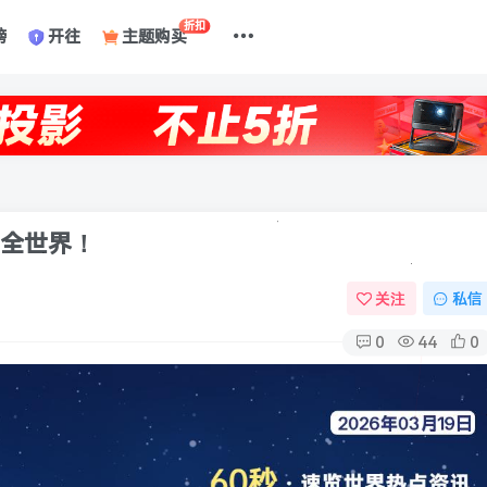
折扣
榜
开往
主题购买
懂全世界！
关注
私信
0
44
0