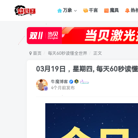
万象
千言
魔具
热
首页
每天60秒读懂全世界
正文
03月19日，星期四, 每天60秒读
牛魔博客
4个月前发布