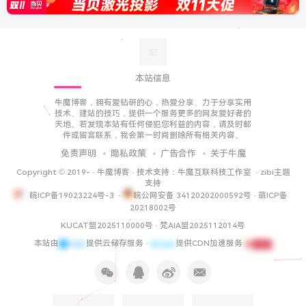
本站信息
牛魔博客，拥有爱钻研的心，热爱分享、力于分享实用
技术、建站的技巧，提供一个服务更多的网友爱好者的
天地。若发现本站有任何侵犯您利益的内容，请及时邮
件或留言联系，我会第一时间删除所有相关内容。
免责声明
隐私政策
广告合作
关于牛魔
Copyright © 2019-
·
牛魔博客
· 技术支持：
牛魔互联科技工作室
·
zibi主题
支持
皖ICP备19023224号-3
·
皖公网安备 34120202000592号
·
萌ICP备
20218002号
KUCAT盟2025110000号
·
梵AIA盟2025112014号
本站由
提供云储存服务 ·
提供CDN加速服务