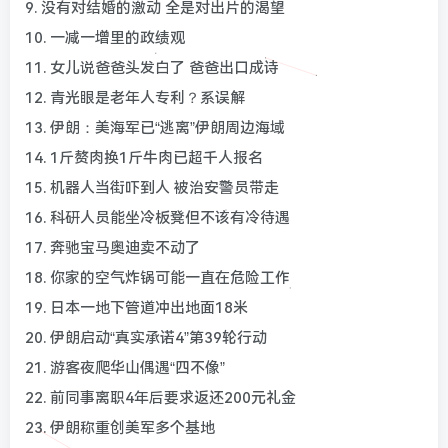
9. 没有对结婚的激动 全是对出片的渴望
10. 一减一增里的政绩观
11. 女儿说爸爸头发白了 爸爸出口成诗
12. 青光眼是老年人专利？系误解
13. 伊朗：美海军已“逃离”伊朗周边海域
14. 1斤赘肉换1斤牛肉已超千人报名
15. 机器人当街吓到人 被治安警员带走
16. 科研人员能坐冷板凳但不该有冷待遇
17. 奔驰宝马奥迪卖不动了
18. 你家的空气炸锅可能一直在危险工作
19. 日本一地下管道冲出地面18米
20. 伊朗启动“真实承诺4”第39轮行动
21. 游客夜爬华山偶遇“四不像”
22. 前同事离职4年后要求返还200元礼金
23. 伊朗称重创美军多个基地