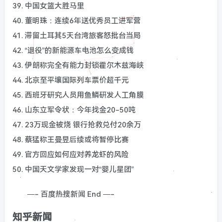
39. 中国女篮大胜马里
40. 董明珠：连续6年送优秀员工进军营
41. 滞留土耳其5天台湾旅客怒批台当局
42. “退役”的新能源车电池怎么变成钱
43. 伊朗称完全有能力封锁霍尔木兹海峡
44. 北京至平壤国际列车票价超千元
45. 西班牙研究人员用鱼鳞研发人工角膜
46. 山东立军令状：今年找金20-50吨
47. 23万现金被烧 银行抢救兑付20余万
48. 蔡猛称王曼昱后续或将暂停比赛
49. 官方回应如何应对养龙虾的风险
50. 中国天文学家发现一对“婴儿星团”
—- 百度热搜新闻 End —-
知乎新闻