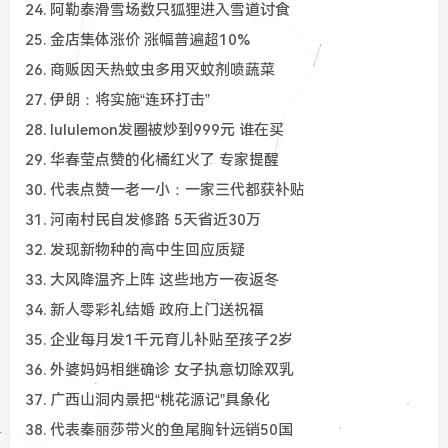
24. 阿勒泰滑雪场数只狐狸进入雪道讨食
25. 金店集体涨价 涨幅普遍超10%
26. 商贩因天热蚊虫多用灭蚊剂喷蔬菜
27. 伊朗：将实施“连环打击”
28. lululemon发圈被炒到999元 谁在买
29. 华春莹点赞的化橘红火了 专家提醒
30. 代表点赞一老一小：一家三代都获补贴
31. 河南村民自发修路 5天省近30万
32. 发现新物种的高中生回应质疑
33. 大风降温齐上阵 这些地方一夜返冬
34. 新人零彩礼结婚 政府上门送祝福
35. 企业每月发1千元育儿补贴至孩子2岁
36. 外婆妈妈相继确诊 女子执意切除双乳
37. 广西山洞内景把“桃花源记”具象化
38. 代表秦丽莎带火的鱼尾胸针远销50国