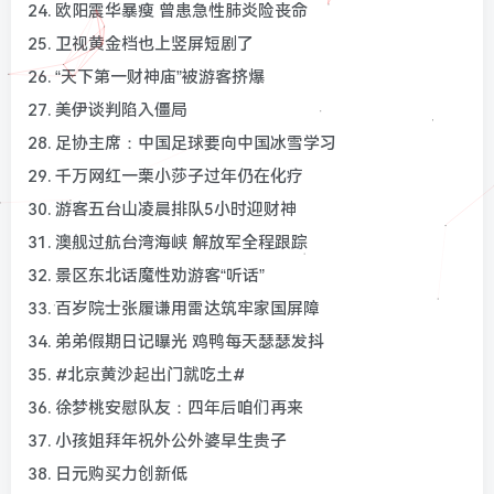
24. 欧阳震华暴瘦 曾患急性肺炎险丧命
25. 卫视黄金档也上竖屏短剧了
26. “天下第一财神庙”被游客挤爆
27. 美伊谈判陷入僵局
28. 足协主席：中国足球要向中国冰雪学习
29. 千万网红一栗小莎子过年仍在化疗
30. 游客五台山凌晨排队5小时迎财神
31. 澳舰过航台湾海峡 解放军全程跟踪
32. 景区东北话魔性劝游客“听话”
33. 百岁院士张履谦用雷达筑牢家国屏障
34. 弟弟假期日记曝光 鸡鸭每天瑟瑟发抖
35. #北京黄沙起出门就吃土#
36. 徐梦桃安慰队友：四年后咱们再来
37. 小孩姐拜年祝外公外婆早生贵子
38. 日元购买力创新低