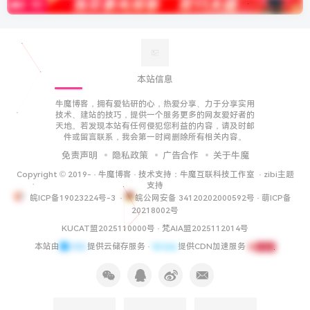
本站信息
牛魔博客，拥有爱钻研的心，热爱分享、力于分享实用
技术、建站的技巧，提供一个服务更多的网友爱好者的
天地。若发现本站有任何侵犯您利益的内容，请及时邮
件或留言联系，我会第一时间删除所有相关内容。
免责声明
隐私政策
广告合作
关于牛魔
Copyright © 2019-
·
牛魔博客
· 技术支持：
牛魔互联科技工作室
·
zibi主题
支持
皖ICP备19023224号-3
·
皖公网安备 34120202000592号
·
萌ICP备
20218002号
KUCAT盟2025110000号
·
梵AIA盟2025112014号
本站由
提供云储存服务 ·
提供CDN加速服务