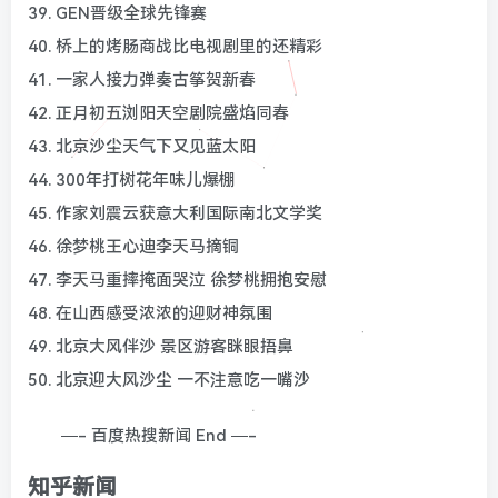
39. GEN晋级全球先锋赛
40. 桥上的烤肠商战比电视剧里的还精彩
41. 一家人接力弹奏古筝贺新春
42. 正月初五浏阳天空剧院盛焰同春
43. 北京沙尘天气下又见蓝太阳
44. 300年打树花年味儿爆棚
45. 作家刘震云获意大利国际南北文学奖
46. 徐梦桃王心迪李天马摘铜
47. 李天马重摔掩面哭泣 徐梦桃拥抱安慰
48. 在山西感受浓浓的迎财神氛围
49. 北京大风伴沙 景区游客眯眼捂鼻
50. 北京迎大风沙尘 一不注意吃一嘴沙
—- 百度热搜新闻 End —-
知乎新闻