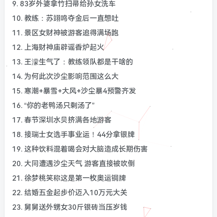
9. 83岁外婆拿竹扫帚给孙女洗车
10. 教练：苏翊鸣夺金后一直想吐
11. 景区女财神被游客追得满场跑
12. 上海财神庙辟谣香炉起火
13. 王濛生气了：教练领队都是干啥的
14. 为何此次沙尘影响范围这么大
15. 寒潮+暴雪+大风+沙尘暴4预警齐发
16. “你的老鸭汤只剩汤了”
17. 春节深圳水贝挤满各地游客
18. 接瑞士女选手事业运！44分拿银牌
19. 这种饮料混着喝会对大脑造成长期伤害
20. 大同遭遇沙尘天气 游客直接被吹倒
21. 徐梦桃笑称这是第一枚奥运铜牌
22. 结婚五金起步价迈入10万元大关
23. 舅舅送外甥女30斤银砖当压岁钱