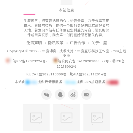
本站信息
牛魔博客，拥有爱钻研的心，热爱分享、力于分享实用
技术、建站的技巧，提供一个服务更多的网友爱好者的
天地。若发现本站有任何侵犯您利益的内容，请及时邮
件或留言联系，我会第一时间删除所有相关内容。
免责声明
隐私政策
广告合作
关于牛魔
Copyright © 2019-
·
牛魔博客
· 技术支持：
牛魔互联科技工作室
·
zibi主题
支持
皖ICP备19023224号-3
·
皖公网安备 34120202000592号
·
萌ICP备
20218002号
KUCAT盟2025110000号
·
梵AIA盟2025112014号
本站由
提供云储存服务 ·
提供CDN加速服务