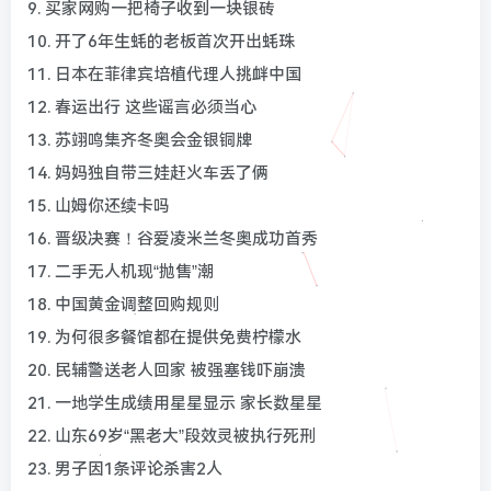
9. 买家网购一把椅子收到一块银砖
10. 开了6年生蚝的老板首次开出蚝珠
11. 日本在菲律宾培植代理人挑衅中国
12. 春运出行 这些谣言必须当心
13. 苏翊鸣集齐冬奥会金银铜牌
14. 妈妈独自带三娃赶火车丢了俩
15. 山姆你还续卡吗
16. 晋级决赛！谷爱凌米兰冬奥成功首秀
17. 二手无人机现“抛售”潮
18. 中国黄金调整回购规则
19. 为何很多餐馆都在提供免费柠檬水
20. 民辅警送老人回家 被强塞钱吓崩溃
21. 一地学生成绩用星星显示 家长数星星
22. 山东69岁“黑老大”段效灵被执行死刑
23. 男子因1条评论杀害2人