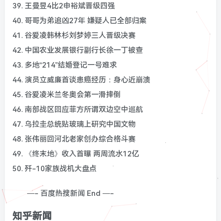
39. 王曼昱4比2申裕斌晋级四强
40. 哥哥为弟追凶27年 嫌疑人已全部归案
41. 谷爱凌韩林杉刘梦婷三人晋级决赛
42. 中国农业发展银行副行长徐一丁被查
43. 多地“214”结婚登记一号难求
44. 演员立威廉首谈患癌经历：身心近崩溃
45. 谷爱凌米兰冬奥会第一滑摔倒
46. 南部战区回应菲方所谓双边空中巡航
47. 乌拉圭总统贴玻璃上研究中国文物
48. 张伟丽回河北老家创办综合格斗赛
49. 《终末地》收入首曝 两周流水12亿
50. 歼-10家族战机大盘点
—- 百度热搜新闻 End —-
知乎新闻