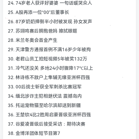
24. 74岁老人获评好婆婆 一句话暖哭众人
25. A股再添一位“00”后董事长
26. 87岁奶奶摔倒半小时被发现 孙女发声
27. 苏翊鸣赛后拥抱爸妈 擦拭眼眶
28. 米兰冬奥会首金产生
29. 天津警方通报首例不满16岁少年被拘
30. 老君山员工拍短视频5年被奖132万
31. 冷气还没关 多地24小时骤降17℃以上
32. 林诗栋不敌户上隼辅无缘亚洲杯四强
33. 00后战士斩获全军刺杀比赛冠军
34. 缅北涉诈主犯相继伏法 震撼岛内
35. 托运宠物猫至哈尔滨却送到新疆
36. 王楚钦4比2胜周启豪晋级亚洲杯四强
37. 谷爱凌晋级后接受采访：期待决赛
38. 金博洋团体短节目第7