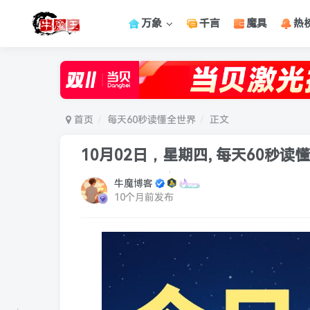
万象
千言
魔具
热
首页
每天60秒读懂全世界
正文
10月02日，星期四, 每天60秒读
牛魔博客
10个月前发布