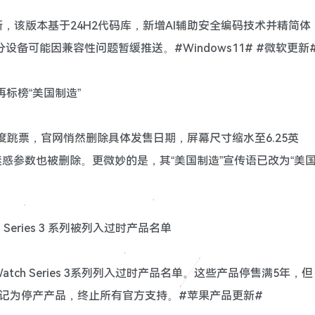
H2更新，该版本基于24H2代码库，新增AI辅助安全编码技术并精简体
部分设备可能因兼容性问题暂缓推送。#Windows11# #微软更新
再标榜“美国制造”
再度跳票，官网悄然删除具体发售日期，屏幕尺寸缩水至6.25英
等迷惑参数也被删除。更微妙的是，其“美国制造”宣传语已改为“美
Watch Series 3 系列被列入过时产品名单
ple Watch Series 3系列列入过时产品名单。这些产品停售满5年，但
记为停产产品，终止所有官方支持。#苹果产品更新#