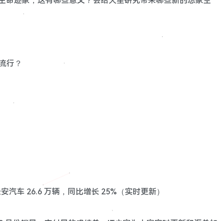
潜在生命迹象，这有哪些意义？会给火星研究带来哪些新的想象空
流行？
：长安汽车 26.6 万辆，同比增长 25%（实时更新）