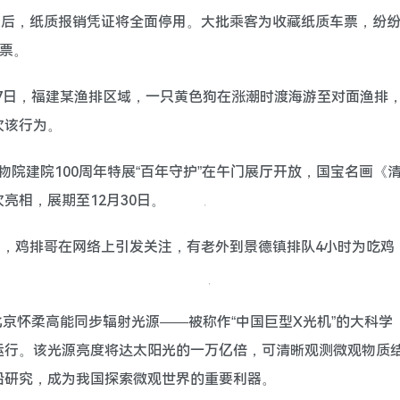
月30日之后，纸质报销凭证将全面停用。大批乘客为收藏纸质车票，纷
车票。
月27日，福建某渔排区域，一只黄色狗在涨潮时渡海游至对面渔排
次该行为。
宫博物院建院100周年特展“百年守护”在午门展厅开放，国宝名画《
亮相，展期至12月30日。
近日，鸡排哥在网络上引发关注，有老外到景德镇排队4小时为吃鸡
，北京怀柔高能同步辐射光源——被称作“中国巨型X光机”的大科学
运行。该光源亮度将达太阳光的一万亿倍，可清晰观测微观物质
沿研究，成为我国探索微观世界的重要利器。