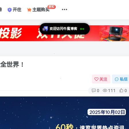
折扣
榜
开往
主题购买
懂全世界！
关注
私信
0
111
0