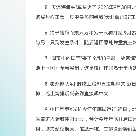
5. “天涯海角站”车票火了 2025年9
购买短程车票，其中最多的当数“天涯海角站”
6. 狗子渡海而来只为和另一只狗打架 9
与另一只狗发生争斗，随后返回原处并重复三
7. “国宝中的国宝”来了 9月30日起，故
明上河图》全卷展出，这是该画作时隔十年再次
8. 老外排队4小时吃上鸡排直接飙中文 
排，吃上鸡排后兴奋到直接飙中文。
9. 中国巨型X光机今年年底试运行 近日
装置进入验收冲刺阶段，预计今年年底开启试
构，助力航空航天、能源环境、生命医药等前