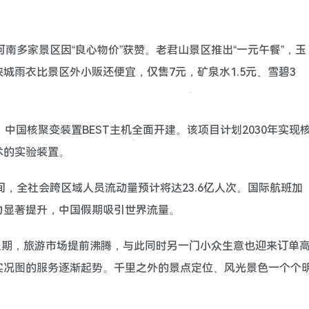
河南多家景区因“良心物价”获赞。老君山景区推出“一元午餐”，玉
城雨衣比景区外小贩还便宜，仅售7元，矿泉水1.5元、雪碧3
1日，中国核聚变装置BEST主机全面开建。该项目计划2030年实现
术的实验装置。
期间，全社会跨区域人员流动量预计将达23.6亿人次。国际航班加
力显著提升，中国假期吸引世界流量。
国庆假期，旅游市场提前沸腾，与此同时另一门小众生意也迎来订单
实况图的服务逐渐起势。千里之外的景点定位、风光景色一个个