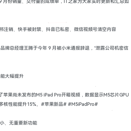
年 9 月份销量、交付量的成绩单，IT之家为大家实时更新和汇总如
红书注销、快手被封禁、抖音已私密、微信视频号清空内容
I 品牌总经理王腾于今年 9 月被小米通报辞退，“泄露公司机密信
U 性能大幅提升
露了苹果尚未发布的M5 iPad Pro开箱视频，数据显示M5芯片GPU
核性能提升15%。#苹果新品# #M5iPadPro#
体积小、无重要新功能