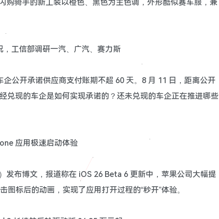
宝闪购骑手的新工装以橙色、黑色为主色调，外形酷似赛车服，兼
现情况，工信部调研一汽、广汽、赛力斯
家国内车企公开承诺供应商支付账期不超 60 天。8 月 11 日，距离公开
？已经兑现的车企是如何实现承诺的？还未兑现的车企正在推进哪些
iPhone 应用极速启动体验
 日）发布博文，报道称在 iOS 26 Beta 6 更新中，苹果公司大幅提
幕点击图标后的动画，实现了应用打开过程的“秒开”体验。