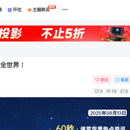
折扣
榜
开往
主题购买
懂全世界！
关注
私信
0
70
0