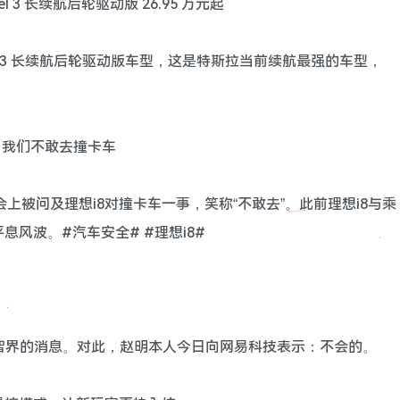
 3 长续航后轮驱动版 26.95 万元起
l 3 长续航后轮驱动版车型，这是特斯拉当前续航最强的车型，
车：我们不敢去撞卡车
会上被问及理想i8对撞卡车一事，笑称“不敢去”。此前理想i8与乘
风波。#汽车安全# #理想i8#
加盟智界的消息。对此，赵明本人今日向网易科技表示：不会的。