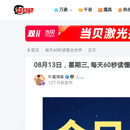
万象
千言
魔具
热
首页
每天60秒读懂全世界
正文
08月13日，星期三, 每天60秒读
牛魔博客
12个月前发布