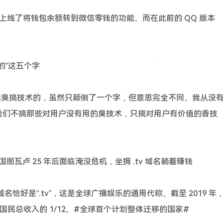
悄悄上线了将钱包余额转到微信零钱的功能。而在此前的 QQ 版本
术的”这五个字
的和臭搞技术的，虽然只颠倒了一个字，但意思完全不同。我从没
我们不搞那些对用户没有用的臭技术，只搞对用户有价值的香技
图瓦卢 25 年后面临淹没危机，坐拥 .tv 域名躺着赚钱
域名恰好是“.tv”，这是全球广播娱乐的通用代称。截至 2019 年
国民总收入的 1/12。#全球首个计划整体迁移的国家#