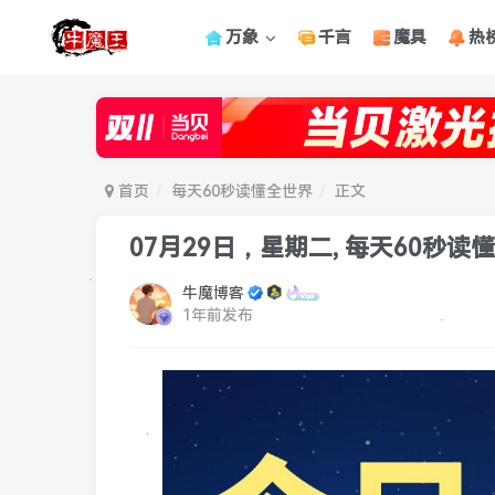
万象
千言
魔具
热
首页
每天60秒读懂全世界
正文
07月29日，星期二, 每天60秒读
牛魔博客
1年前发布