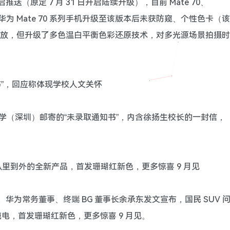
开启推送（原定 7 月 31 日开启陆续升级），目前 Mate 70、
华为 Mate 70 系列手机升级至该版本后未获防窥、个性色卡（该
能的下放，但升级了多色温白平衡色彩还原技术，对多光源场景拍摄时
书”，回应称体现学校人文关怀
大学（深圳）邮寄的“未录取通知书”，内含徐扬生校长的一封信，
一款从里到外的全新产品，首发珊瑚红新色，更多惊喜 9 月见
。华为常务董事、终端 BG 董事长余承东发文宣布，国民 SUV 
纯电，首发珊瑚红新色，更多惊喜 9 月见。