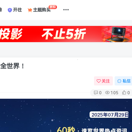
折扣
榜
开往
主题购买
懂全世界！
关注
私信
0
105
0