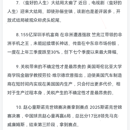
7. 《蛮好的人生》大结局太癫了 近日，电视剧《蛮好的
人生》迎来大结局。即使孙俪坐镇，该剧也是差评居多，开
放式结局被观众称虎头蛇尾。
8. 155亿深圳手机富商 在非洲遭遇强敌 竺兆江带领的非
洲手机之王，未能延续增长神话。传音在中东非市场份额，
一度在上年三季度跌至30%，创下七个季度以来最大降幅。
9. 关税带来的不确定性才是最昂贵的 美国哥伦比亚大学
商学院金融学教授劳拉·维尔德坎普指出，迫使美国汽车制造
商在短时间内实现在美国国内生产，只会付出更多代价。相
对于生产过程本身，关税产生的不确定性才是最昂贵的。
10. 赵心童斯诺克世锦赛决赛拿到赛点 2025斯诺克世锦
赛决赛，中国球员赵心童再赢6局，总比分17比8领先马克·
威廉姆斯，结束第三阶段，拿到赛点。