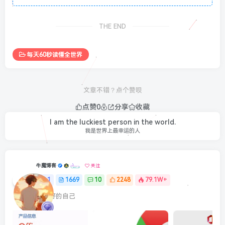
THE END
每天60秒读懂全世界
文章不错？点个赞呗
点赞
0
分享
收藏
People are not just to love and live.
人不是仅仅为了爱而生存的
牛魔博客
关注
1
1669
10
2248
79.1W+
最最好的自己