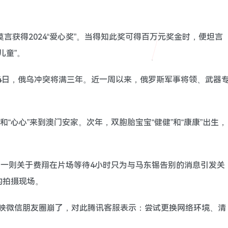
莫言获得2024“爱心奖”。当得知此奖可得百万元奖金时，便坦言
儿童”。
月24日，俄乌冲突将满三年。近一周以来，俄罗斯军事将领、武器
开开”和“心心”来到澳门安家。次年，双胞胎宝宝“健健”和“康康”出生，
日，一则关于费翔在片场等待4小时只为与马东锡告别的消息引发关
的拍摄现场。
网友反映微信朋友圈崩了，对此腾讯客服表示：尝试更换网络环境、清
。