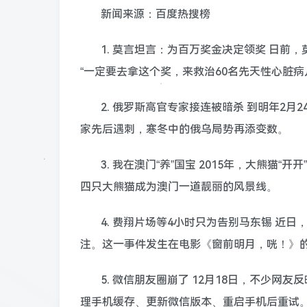
新闻来源：百度热搜榜
1. 莫言坦言：为百万奖金决定领奖 日前，
“一定要去拿这个奖，来救治60名先天性心脏病
2. 俄罗斯高官专家接连被暗杀 到明年2
家先后遇刺，寒冬中的俄乌局势再添变数。
3. 我在澳门“养”国宝 2015年，大熊猫“
四只大熊猫成为澳门一道靓丽的风景线。
4. 费翔片场等4小时只为告别马东锡 近
注。这一事件发生在电影《窗前明月，咣！》
5. 微信朋友圈崩了 12月18日，不少
理手机缓存、更新微信版本、重启手机后重试