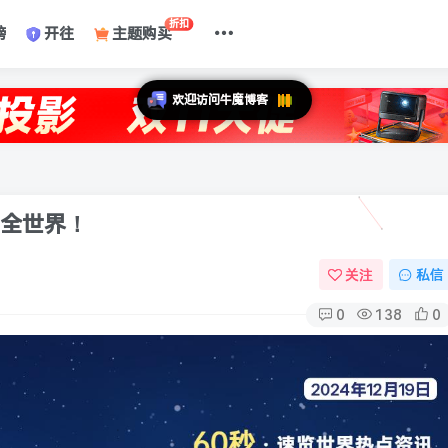
折扣
榜
开往
主题购买
懂全世界！
关注
私信
0
138
0