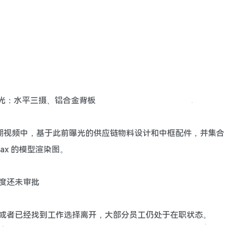
渲染图再曝光：水平三摄、铝合金背板
m 在最新一期视频中，基于此前曝光的供应链物料设计和中框配件，并集合
 Max 的模型渲染图。
百度还未审批
保或者已经找到工作选择离开，大部分员工仍处于在职状态。