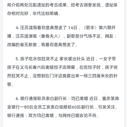
局介绍两处沉船遗址的考古成果。经考古调查发现，遗址保
存相对完好，年代比较明确。
4. 汪苏泷我看你是真想走了 14日，《歌手》第六期开
播，汪苏泷演唱《奢香夫人》，副歌部分气场不足。网友：
改编的毫无新意，我看你是真想走了。
5. 孩子吃水饺狂哭不止 家长拔出针头 近日，一女子带
孩子在义乌长春六街麦顺饺子店用餐，在吃饺子时，孩子突
然狂哭不止，没想到在门牙边竟拔出来一根三四厘米长的针
管。
6. 银行通报职员表白副行长：均已离婚 近日，重庆某商
业银行一80后女员工发表白视频给60后副行长，引发关注。
银行通报：双方均已离婚，与网传已婚言论不符。