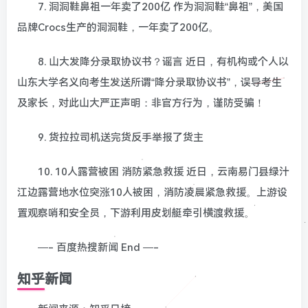
7. 洞洞鞋鼻祖一年卖了200亿 作为洞洞鞋“鼻祖”，美国
品牌Crocs生产的洞洞鞋，一年卖了200亿。
8. 山大发降分录取协议书？谣言 近日，有机构或个人以
山东大学名义向考生发送所谓“降分录取协议书”，误导考生
及家长，对此山大严正声明：非官方行为，谨防受骗！
9. 货拉拉司机送完货反手举报了货主
10. 10人露营被困 消防紧急救援 近日，云南易门县绿汁
江边露营地水位突涨10人被困，消防凌晨紧急救援。上游设
置观察哨和安全员，下游利用皮划艇牵引横渡救援。
—- 百度热搜新闻 End —-
知乎新闻