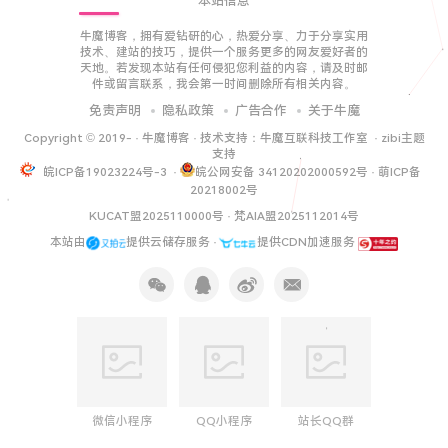
本站信息
牛魔博客，拥有爱钻研的心，热爱分享、力于分享实用
技术、建站的技巧，提供一个服务更多的网友爱好者的
天地。若发现本站有任何侵犯您利益的内容，请及时邮
件或留言联系，我会第一时间删除所有相关内容。
免责声明
隐私政策
广告合作
关于牛魔
Copyright © 2019-
·
牛魔博客
· 技术支持：
牛魔互联科技工作室
·
zibi主题
支持
皖ICP备19023224号-3
·
皖公网安备 34120202000592号
·
萌ICP备
20218002号
KUCAT盟2025110000号
·
梵AIA盟2025112014号
本站由
提供云储存服务 ·
提供CDN加速服务
微信小程序
QQ小程序
站长QQ群