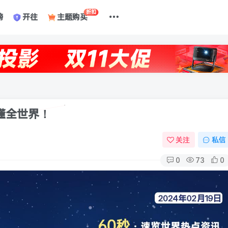
折扣
榜
开往
主题购买
读懂全世界！
关注
私信
0
73
0