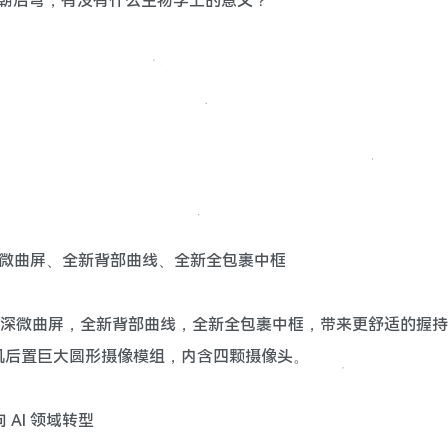
盖朝后弯，有没有什么生物学上的意义？
：全等深微曲屏、全新背部曲线、全新全包裹中框
 采用全等深微曲屏，全新背部曲线，全新全包裹中框，带来更舒适的握持
机后置巨大圆形摄像模组，内含四颗摄像头。
 AI 领域转型