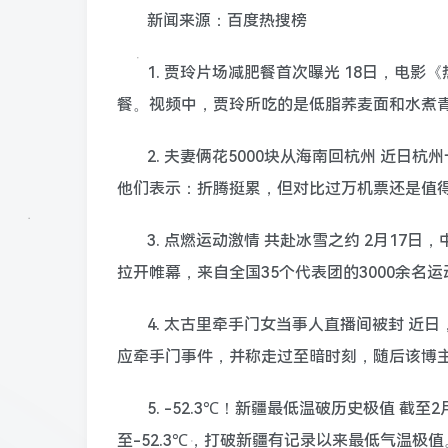
新闻来源：百度热搜榜
1. 贾玲片场减肥餐首次曝光 18日，电
餐。视频中，贾玲所吃的是低脂荞麦面和水煮
2. 夫妻俩花5000块从海南回杭州 近日
他们表示：折腾挺累，但对比过万机票还是值
3. 点燃运动激情 共赴冰雪之约 2月1
拉开帷幕，来自全国35个代表团的3000余名
4. 太古里牵手门女当事人直播间被封 近
应牵手门事件，并称走过至暗时刻，随后该博
5. -52.3℃！新疆最低温破历史极值 截
至-52.3℃，打破新疆有记录以来最低气温极值