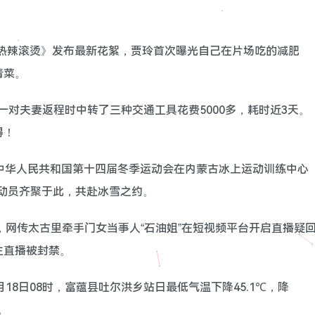
影《热辣滚烫》发布最新花絮，贾玲首次曝光自己在片场吃的减肥
青菜。
杭州一对夫妻返程时中转了三种交通工具花费5000多，耗时近3天。
得！
7日，中华人民共和国第十四届冬季运动会在内蒙古冰上运动训练中心
运动员齐聚于此，共赴冰雪之约。
日，网传太古里牵手门女当事人“石油姐”在短视频平台开启直播疑
主直播被封禁。
至2月18日08时，富蕴县吐尔洪乡站日最低气温下降45.1℃，降
。