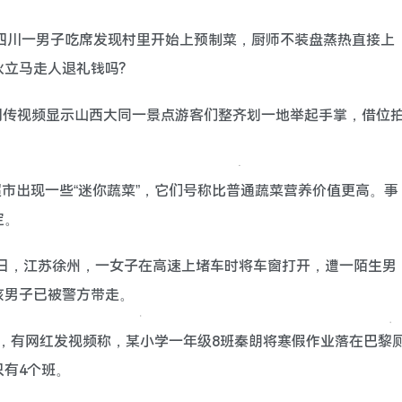
日，四川一男子吃席发现村里开始上预制菜，厨师不装盘蒸热直接上
立马走人退礼钱吗?
，据网传视频显示山西大同一景点游客们整齐划一地举起手掌，借位
鲜超市出现一些“迷你蔬菜”，它们号称比普通蔬菜营养价值更高。事
定。
17日，江苏徐州，一女子在高速上堵车时将车窗打开，遭一陌生男
该男子已被警方带走。
16日，有网红发视频称，某小学一年级8班秦朗将寒假作业落在巴黎
有4个班。