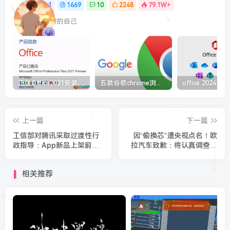
1
1669
10
2248
79.1W+
最最好的自己
正版Office2021安装与激活图解教程 利用工具office tool plus
五款谷歌chrome浏览器截图插件工具推荐
上一篇
下一篇
工信部对腾讯采取过渡性行
因“偷换芯”遭央视点名！欧
政指导：App新品上架前需
拉汽车致歉：将认真调查来
检测合格
龙去脉
相关推荐