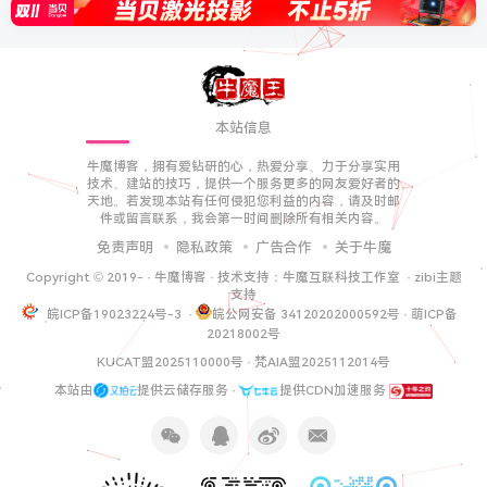
本站信息
牛魔博客，拥有爱钻研的心，热爱分享、力于分享实用
技术、建站的技巧，提供一个服务更多的网友爱好者的
天地。若发现本站有任何侵犯您利益的内容，请及时邮
件或留言联系，我会第一时间删除所有相关内容。
免责声明
隐私政策
广告合作
关于牛魔
Copyright © 2019-
·
牛魔博客
· 技术支持：
牛魔互联科技工作室
·
zibi主题
支持
皖ICP备19023224号-3
·
皖公网安备 34120202000592号
·
萌ICP备
20218002号
KUCAT盟2025110000号
·
梵AIA盟2025112014号
本站由
提供云储存服务 ·
提供CDN加速服务