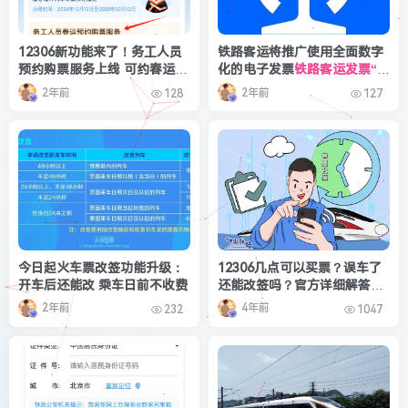
12306新功能来了！务工人员
铁路客运将推广使用全面数字
预约购票服务上线 可约春运火
化的电子发票
铁路客运发票“无
车票
纸化”带来多重利好
2年前
2年前
128
127
今日起火车票改签功能升级：
12306几点可以买票？误车了
开车后还能改 乘车日前不收费
还能改签吗？官方详细解答出
炉
2年前
4年前
232
1047