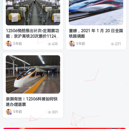
12306悄然推出计次•定期票功
重磅，2021 年 1 月 20 日全国
能：京沪高铁20次票价11240
铁路调图
元
5年前
5年前
435
231
亲测有效！12306科普如何快
速办理退票
5年前
301