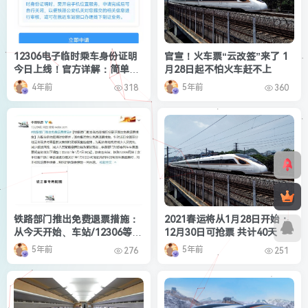
12306电子临时乘车身份证明
官宣！火车票“云改签”来了 1
今日上线！官方详解：简单5
月28日起不怕火车赶不上
步申领
4年前
5年前
318
360
铁路部门推出免费退票措施：
2021春运将从1月28日开始：
从今天开始、车站/12306等都
12月30日可抢票 共计40天
可进行
5年前
5年前
276
251