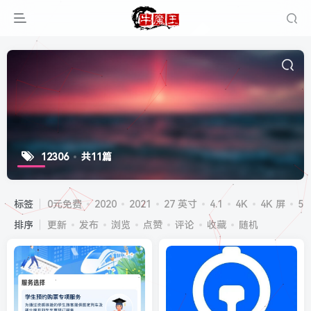
12306
共11篇
标签
0元免费
2020
2021
27 英寸
4.1
4K
4K 屏
5G
排序
更新
发布
浏览
点赞
评论
收藏
随机