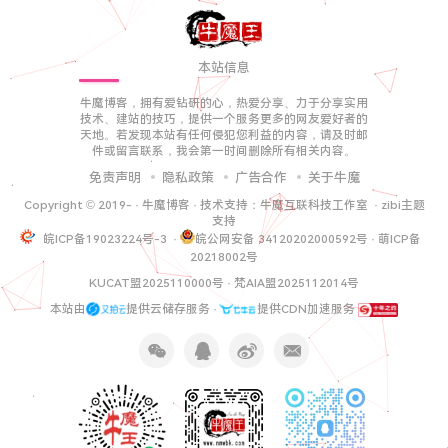
本站信息
牛魔博客，拥有爱钻研的心，热爱分享、力于分享实用
技术、建站的技巧，提供一个服务更多的网友爱好者的
天地。若发现本站有任何侵犯您利益的内容，请及时邮
件或留言联系，我会第一时间删除所有相关内容。
免责声明
隐私政策
广告合作
关于牛魔
Copyright © 2019-
·
牛魔博客
· 技术支持：
牛魔互联科技工作室
·
zibi主题
支持
皖ICP备19023224号-3
·
皖公网安备 34120202000592号
·
萌ICP备
20218002号
KUCAT盟2025110000号
·
梵AIA盟2025112014号
本站由
提供云储存服务 ·
提供CDN加速服务