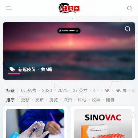
新冠疫苗
共4篇
标签
0元免费
2020
2021
27 英寸
4.1
4K
4K 屏
5G
排序
更新
发布
浏览
点赞
评论
收藏
随机