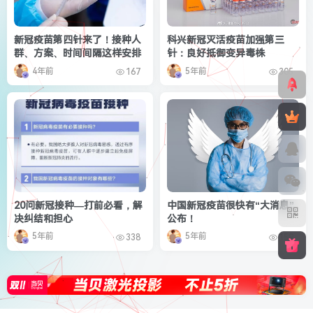
新冠疫苗第四针来了！接种人
科兴新冠灭活疫苗加强第三
群、方案、时间间隔这样安排
针：良好抵御变异毒株
4年前
5年前
167
305
20问新冠接种—打前必看，解
中国新冠疫苗很快有“大消息”
决纠结和担心
公布！
5年前
5年前
338
159