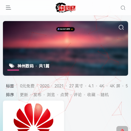
神州数码
共1篇
标签
0元免费
2020
2021
27 英寸
4.1
4K
4K 屏
5G
排序
更新
发布
浏览
点赞
评论
收藏
随机